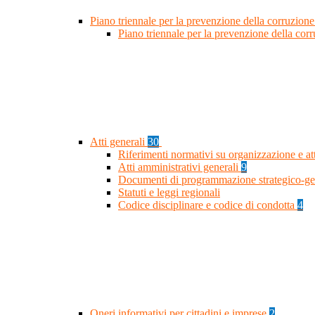
Piano triennale per la prevenzione della corruzione
Piano triennale per la prevenzione della co
Atti generali
30
Riferimenti normativi su organizzazione e at
Atti amministrativi generali
9
Documenti di programmazione strategico-ge
Statuti e leggi regionali
Codice disciplinare e codice di condotta
4
Oneri informativi per cittadini e imprese
2