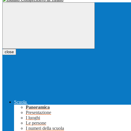
close
Scuola
Panoramica
Presentazione
I luoghi
Le persone
I numeri della scuola