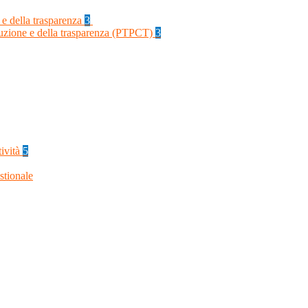
 e della trasparenza
3
rruzione e della trasparenza (PTPCT)
3
tività
5
stionale