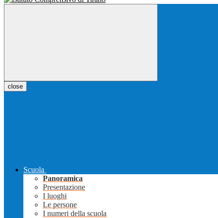
close
Scuola
Panoramica
Presentazione
I luoghi
Le persone
I numeri della scuola