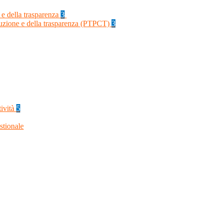
 e della trasparenza
3
rruzione e della trasparenza (PTPCT)
3
tività
5
stionale