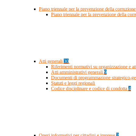
Piano triennale per la prevenzione della corruzione
Piano triennale per la prevenzione della co
Atti generali
30
Riferimenti normativi su organizzazione e at
Atti amministrativi generali
9
Documenti di programmazione strategico-ge
Statuti e leggi regionali
Codice disciplinare e codice di condotta
4
Oneri informativi per cittadini e imprese
2