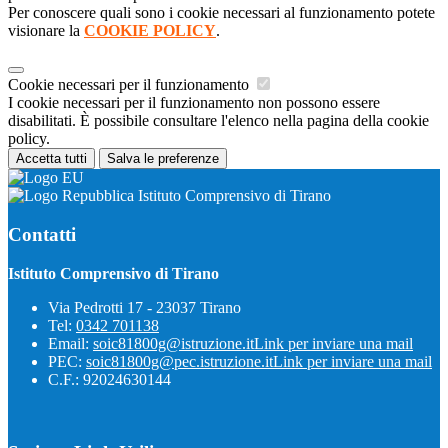
Per conoscere quali sono i cookie necessari al funzionamento potete
visionare la
COOKIE POLICY
.
Cookie necessari per il funzionamento
I cookie necessari per il funzionamento non possono essere
disabilitati. È possibile consultare l'elenco nella pagina della cookie
policy.
Accetta tutti
Salva le preferenze
Istituto Comprensivo di Tirano
Contatti
Istituto Comprensivo di Tirano
Via Pedrotti 17 - 23037 Tirano
Tel:
0342 701138
Email:
soic81800g@istruzione.it
Link per inviare una mail
PEC:
soic81800g@pec.istruzione.it
Link per inviare una mail
C.F.: 92024630144