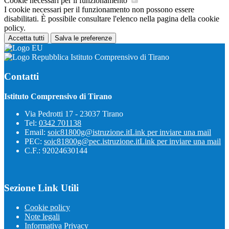
Cookie necessari per il funzionamento
I cookie necessari per il funzionamento non possono essere
disabilitati. È possibile consultare l'elenco nella pagina della cookie
policy.
Accetta tutti
Salva le preferenze
Istituto Comprensivo di Tirano
Contatti
Istituto Comprensivo di Tirano
Via Pedrotti 17 - 23037 Tirano
Tel:
0342 701138
Email:
soic81800g@istruzione.it
Link per inviare una mail
PEC:
soic81800g@pec.istruzione.it
Link per inviare una mail
C.F.: 92024630144
Sezione Link Utili
Cookie policy
Note legali
Informativa Privacy