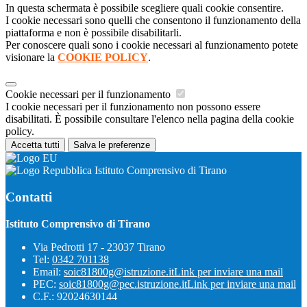
In questa schermata è possibile scegliere quali cookie consentire.
I cookie necessari sono quelli che consentono il funzionamento della
piattaforma e non è possibile disabilitarli.
Per conoscere quali sono i cookie necessari al funzionamento potete
visionare la
COOKIE POLICY
.
Cookie necessari per il funzionamento
I cookie necessari per il funzionamento non possono essere
disabilitati. È possibile consultare l'elenco nella pagina della cookie
policy.
Accetta tutti
Salva le preferenze
Istituto Comprensivo di Tirano
Contatti
Istituto Comprensivo di Tirano
Via Pedrotti 17 - 23037 Tirano
Tel:
0342 701138
Email:
soic81800g@istruzione.it
Link per inviare una mail
PEC:
soic81800g@pec.istruzione.it
Link per inviare una mail
C.F.: 92024630144