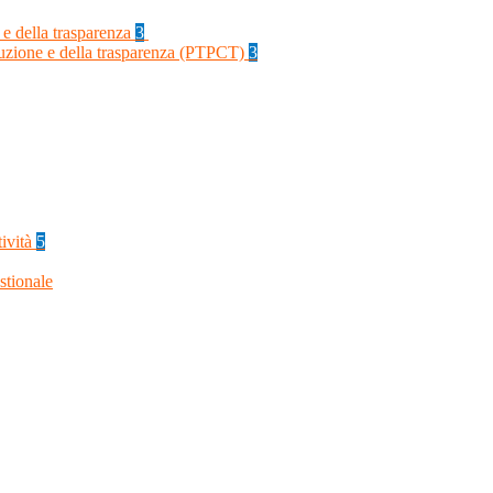
 e della trasparenza
3
rruzione e della trasparenza (PTPCT)
3
tività
5
stionale