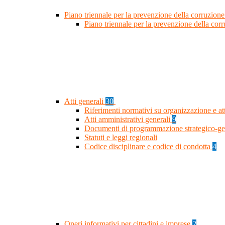
Piano triennale per la prevenzione della corruzione
Piano triennale per la prevenzione della co
Atti generali
30
Riferimenti normativi su organizzazione e at
Atti amministrativi generali
9
Documenti di programmazione strategico-ge
Statuti e leggi regionali
Codice disciplinare e codice di condotta
4
Oneri informativi per cittadini e imprese
2