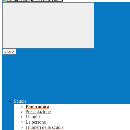
close
Scuola
Panoramica
Presentazione
I luoghi
Le persone
I numeri della scuola