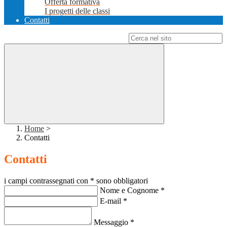
Offerta formativa
I progetti delle classi
Contatti
Campo di ricerca per le pagine del sito
Home
>
Contatti
Contatti
i campi contrassegnati con * sono obbligatori
Nome e Cognome
*
E-mail
*
Messaggio
*