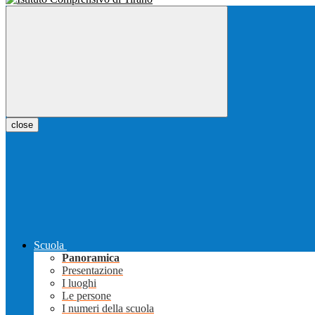
close
Scuola
Panoramica
Presentazione
I luoghi
Le persone
I numeri della scuola