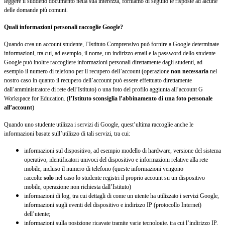
leggere il suddetto documento nella sua interezza, forniamo di seguito le risposte ad alcune
delle domande più comuni.
Quali informazioni personali raccoglie Google?
Quando crea un account studente, l’Istituto Comprensivo può fornire a Google determinate
informazioni, tra cui, ad esempio, il nome, un indirizzo email e la password dello studente.
Google può inoltre raccogliere informazioni personali direttamente dagli studenti, ad
esempio il numero di telefono per il recupero dell’account (operazione
non necessaria
nel
nostro caso in quanto il recupero dell’account può essere effettuato direttamente
dall’amministratore di rete dell’Istituto) o una foto del profilo aggiunta all’account G
Workspace for Education. (
l’Istituto sconsiglia l’abbinamento di una foto personale
all’account
)
Quando uno studente utilizza i servizi di Google, quest’ultima raccoglie anche le
informazioni basate sull’utilizzo di tali servizi, tra cui:
informazioni sul dispositivo, ad esempio modello di hardware, versione del sistema
operativo, identificatori univoci del dispositivo e informazioni relative alla rete
mobile, incluso il numero di telefono (queste informazioni vengono
raccolte
solo
nel caso lo studente registri il proprio account su un dispositivo
mobile, operazione non richiesta dall’Istituto)
informazioni di log, tra cui dettagli di come un utente ha utilizzato i servizi Google,
informazioni sugli eventi del dispositivo e indirizzo IP (protocollo Internet)
dell’utente;
informazioni sulla posizione ricavate tramite varie tecnologie, tra cui l’indirizzo IP,