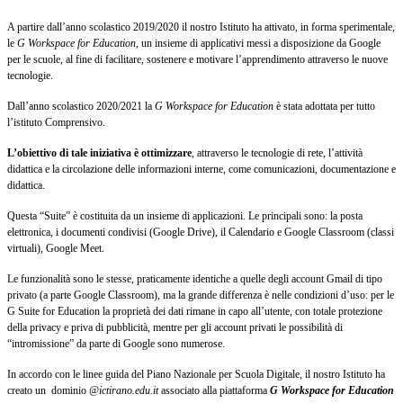
A partire dall’anno scolastico 2019/2020 il nostro Istituto ha attivato, in forma sperimentale,
le
G Workspace for Education
, un insieme di applicativi messi a disposizione da Google
per le scuole, al fine di facilitare, sostenere e motivare l’apprendimento attraverso le nuove
tecnologie.
Dall’anno scolastico 2020/2021 la
G Workspace for Education
è stata adottata per tutto
l’istituto Comprensivo.
L’obiettivo di tale iniziativa è ottimizzare
, attraverso le tecnologie di rete, l’attività
didattica e la circolazione delle informazioni interne, come comunicazioni, documentazione e
didattica.
Questa “Suite” è costituita da un insieme di applicazioni. Le principali sono: la posta
elettronica, i documenti condivisi (Google Drive), il Calendario e Google Classroom (classi
virtuali), Google Meet.
Le funzionalità sono le stesse, praticamente identiche a quelle degli account Gmail di tipo
privato (a parte Google Classroom), ma la grande differenza è nelle condizioni d’uso: per le
G Suite for Education la proprietà dei dati rimane in capo all’utente, con totale protezione
della privacy e priva di pubblicità, mentre per gli account privati le possibilità di
“intromissione” da parte di Google sono numerose.
In accordo con le linee guida del Piano Nazionale per Scuola Digitale, il nostro Istituto ha
creato un dominio
@ictirano.edu.it
associato alla piattaforma
G Workspace for Education