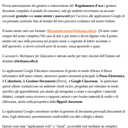
Previa autorizzazione dei genitori e sottoscrizione del
Regolamento d’uso
i genitori
dovranno compilare il modulo di consenso, tutti gli studenti riceveranno un account
personale
gratuito
con
nome utente
e
password
per l’accesso alle applicazioni Google di
cui potranno usufruire fino al termine del loro percorso scolastico nel nostro Istituto.
Il nome utente sarà così formato:
00cognome.nome@ictirano.edu.it
.
(Si tiene conto
sempre del nome completo) Nel caso di due o più nomi si dovrà digitare solo il primo,
mentre nel caso della presenza nel proprio nome o cognome di lettere accentate o
dell’apostrofo, si dovrà scriverli privi di accento, senza apostrofo e spazi.
L’account
G Workspace for Education
è attivato anche per tutti i docenti dell’Istituto nel
dominio
@ictirano.edu.it
Le applicazioni Google Education consentono di gestire in modo efficace il flusso
informativo dell’intero istituto, attraverso quattro strumenti principali: la
Posta Elettronica
,
il
Calendario,
la
Gestione Documenti
(Drive),
e Google Classroom
. In particolare
queste ultime costituiscono un ambiente cloud sicuro, progettato per stimolare in modo
specifico gli apprendimenti, per aiutare gli insegnanti a creare e raccogliere i materiali
didattici, compiti senza ricorrere a supporti cartacei e per fornire materiali di studio e di
riflessione, anche nella prospettiva della
flipped classroom
.
Le applicazioni Google consentono inoltre la gestione di documenti personali (documenti di
testo, fogli elettronici, presentazioni) condivisibili con altri colleghi e alunni.
Queste sono tutte “applicazioni web” o “cloud”, accessibili cioè mediante un semplice