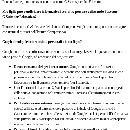
l’utente ha eseguito l’accesso con un account G Workspace for Education.
Mio figlio può condividere informazioni con altre persone utilizzando l’account
G Suite for Education?
Tramite l’account GWorkspace dell’Istituto Comprensivo gli utenti non possono interagire
con utenti al di fuori dell’Istituto Comprensivo.
Google divulga le informazioni personali di mio figlio?
Google non fornisce informazioni personali a società, organizzazioni e persone che non
fanno parte di Google, ad eccezione dei seguenti casi:
Dietro consenso del genitore o tutore.
Google comunica le informazioni
personali a società, organizzazioni e persone che non fanno parte di Google, che
possono essere ottenute tramite le scuole che utilizzano G Workspace for
Education, se ha il consenso dei genitori (per i minori).
Con l’Istituto
Gli account G Workspace for Education, in quanto account gestiti
dalla scuola, consentono agli amministratori l’accesso alle informazioni in essi
archiviate.
Per l’elaborazione esterna.
Google può comunicare le informazioni personali a
società affiliate o ad altre aziende o persone di fiducia di Google affinché li
elaborino per conto e in base alle istruzioni di Google e nel rispetto dell’informativa
sulla privacy di G Workspace for Education e di eventuali altre misure appropriate
relative a riservatezza e sicurezza.
Per motivi legali.
Google comunica informazioni personali a società,