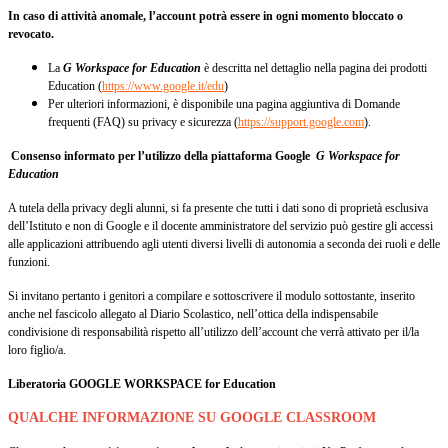
In caso di attività anomale, l’account potrà essere in ogni momento bloccato o
revocato.
La
G Workspace for Education
è descritta nel dettaglio nella pagina dei prodotti
Education (
https://www.google.it/edu
)
Per ulteriori informazioni, è disponibile una pagina aggiuntiva di Domande
frequenti (FAQ) su privacy e sicurezza (
https://support.google.com
).
Consenso informato per l’utilizzo della piattaforma Google
G Workspace for
Education
A tutela della privacy degli alunni, si fa presente che tutti i dati sono di proprietà esclusiva
dell’Istituto e non di Google e il docente amministratore del servizio può gestire gli accessi
alle applicazioni attribuendo agli utenti diversi livelli di autonomia a seconda dei ruoli e delle
funzioni.
Si invitano pertanto i genitori a compilare e sottoscrivere il modulo sottostante, inserito
anche nel fascicolo allegato al Diario Scolastico, nell’ottica della indispensabile
condivisione di responsabilità rispetto all’utilizzo dell’account che verrà attivato per il/la
loro figlio/a.
Liberatoria GOOGLE WORKSPACE for Education
QUALCHE INFORMAZIONE SU GOOGLE CLASSROOM