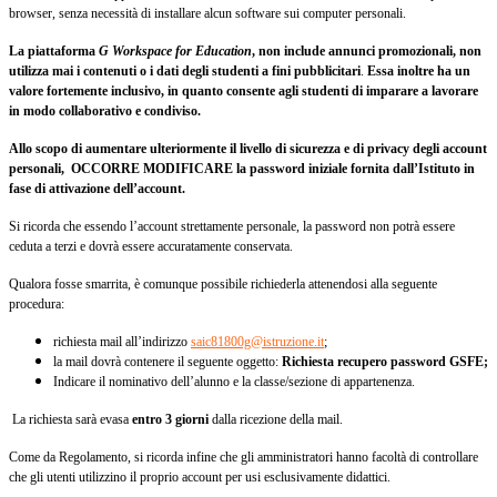
browser, senza necessità di installare alcun software sui computer personali.
La piattaforma
G Workspace for Education
, non include annunci promozionali, non
utilizza mai i contenuti o i dati degli studenti a fini pubblicitari
.
Essa inoltre ha un
valore fortemente inclusivo, in quanto consente agli studenti di imparare a lavorare
in modo collaborativo e condiviso.
Allo scopo di aumentare ulteriormente il livello di sicurezza e di privacy degli account
personali, OCCORRE MODIFICARE la password iniziale fornita dall’Istituto in
fase di attivazione dell’account.
Si ricorda che essendo l’account strettamente personale, la password non potrà essere
ceduta a terzi e dovrà essere accuratamente conservata.
Qualora fosse smarrita, è comunque possibile richiederla attenendosi alla seguente
procedura:
richiesta mail all’indirizzo
saic81800g@istruzione.it
;
la mail dovrà contenere il seguente oggetto:
Richiesta recupero password GSFE;
Indicare il nominativo dell’alunno e la classe/sezione di appartenenza.
La richiesta sarà evasa
entro 3 giorni
dalla ricezione della mail.
Come da Regolamento, si ricorda infine che gli amministratori hanno facoltà di controllare
che gli utenti utilizzino il proprio account per usi esclusivamente didattici.