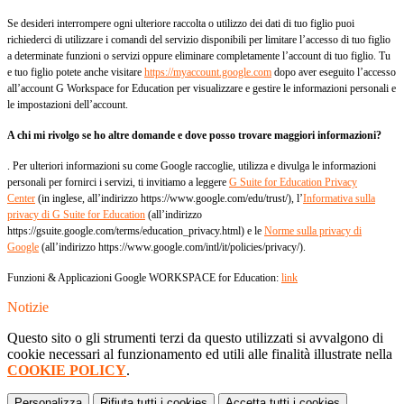
Se desideri interrompere ogni ulteriore raccolta o utilizzo dei dati di tuo figlio puoi
richiederci di utilizzare i comandi del servizio disponibili per limitare l’accesso di tuo figlio
a determinate funzioni o servizi oppure eliminare completamente l’account di tuo figlio. Tu
e tuo figlio potete anche visitare
https://myaccount.google.com
dopo aver eseguito l’accesso
all’account G Workspace for Education per visualizzare e gestire le informazioni personali e
le impostazioni dell’account.
A chi mi rivolgo se ho altre domande e dove posso trovare maggiori informazioni?
. Per ulteriori informazioni su come Google raccoglie, utilizza e divulga le informazioni
personali per fornirci i servizi, ti invitiamo a leggere
G Suite for Education Privacy
Center
(in inglese, all’indirizzo https://www.google.com/edu/trust/), l’
Informativa sulla
privacy di G Suite for Education
(all’indirizzo
https://gsuite.google.com/terms/education_privacy.html) e le
Norme sulla privacy di
Google
(all’indirizzo https://www.google.com/intl/it/policies/privacy/).
Funzioni & Applicazioni Google WORKSPACE for Education:
link
Notizie
Questo sito o gli strumenti terzi da questo utilizzati si avvalgono di
cookie necessari al funzionamento ed utili alle finalità illustrate nella
COOKIE POLICY
.
Personalizza
Rifiuta tutti
i cookies
Accetta tutti
i cookies