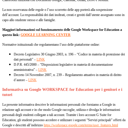
Classroom funziona con Documenti Google, Calendar, Gmail, Drive e Moduli.
La non osservanza delle regole o l’uso scorretto delle app porterà alla sospensione
dell’account. La responsabilità dei dati inoltrati, creati e gestiti dall’utente assegnato sono in
capo allo studente stesso e alle famiglie.
Maggiori informazioni sul funzionamento delle Google Workspace for Education a
questo link:
GOOGLE LEARNING CENTER
Normative istituzionali che regolamentano l’uso delle piattaforme online:
Decreto Legislativo 30 Giugno 2003, n. 196 – “Codice in materia di protezione dei
dati personali” –
LINK
D.P.R. 445/2000 – “Disposizioni legislative in materia di documentazione
amministrativa” –
LINK
Decreto 14 Novembre 2007, n. 239 – Regolamento attuativo in materia di diritto
d’autore –
LINK
Informativa su Google WORKSPACE for Education per i genitori e i
tutori
La presente informativa descrive le informazioni personali che forniamo a Google in
relazione agli account e in che modo Google raccoglie, utilizza e divulga le informazioni
personali degli studenti collegate a tali account.
Tramite i loro account G Suite for
Education, gli studenti possono accedere e utilizzare i seguenti “Servizi principali” offerti da
Google e descritti all’indirizzo
https://workspace.google.com/terms/user_features.html