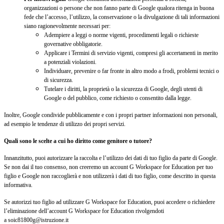
organizzazioni o persone che non fanno parte di Google qualora ritenga in buona
fede che l’accesso, l’utilizzo, la conservazione o la divulgazione di tali informazioni
siano ragionevolmente necessari per:
Adempiere a leggi o norme vigenti, procedimenti legali o richieste
governative obbligatorie.
Applicare i Termini di servizio vigenti, compresi gli accertamenti in merito
a potenziali violazioni.
Individuare, prevenire o far fronte in altro modo a frodi, problemi tecnici o
di sicurezza.
Tutelare i diritti, la proprietà o la sicurezza di Google, degli utenti di
Google o del pubblico, come richiesto o consentito dalla legge.
Inoltre, Google condivide pubblicamente e con i propri partner informazioni non personali,
ad esempio le tendenze di utilizzo dei propri servizi.
Quali sono le scelte a cui ho diritto come genitore o tutore?
Innanzitutto, puoi autorizzare la raccolta e l’utilizzo dei dati di tuo figlio da parte di Google.
Se non dai il tuo consenso, non creeremo un account G Workspace for Education per tuo
figlio e Google non raccoglierà e non utilizzerà i dati di tuo figlio, come descritto in questa
informativa.
Se autorizzi tuo figlio ad utilizzare G Workspace for Education, puoi accedere o richiedere
l’eliminazione dell’account G Workspace for Education rivolgendoti
a soic81800g@istruzione.it