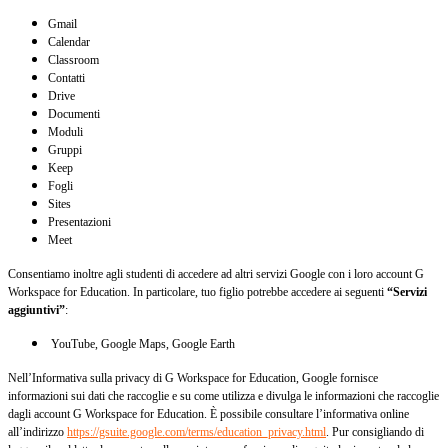
Gmail
Calendar
Classroom
Contatti
Drive
Documenti
Moduli
Gruppi
Keep
Fogli
Sites
Presentazioni
Meet
Consentiamo inoltre agli studenti di accedere ad altri servizi Google con i loro account G
Workspace for Education. In particolare, tuo figlio potrebbe accedere ai seguenti
“Servizi
aggiuntivi”
:
YouTube, Google Maps, Google Earth
Nell’Informativa sulla privacy di G Workspace for Education, Google fornisce
informazioni sui dati che raccoglie e su come utilizza e divulga le informazioni che raccoglie
dagli account G Workspace for Education. È possibile consultare l’informativa online
all’indirizzo
https://gsuite.google.com/terms/education_privacy.html
.
Pur consigliando di