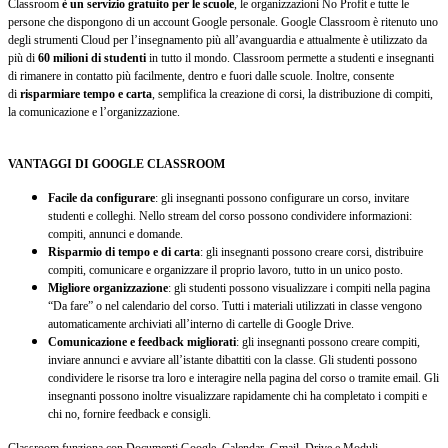
Classroom
è un servizio gratuito per le scuole
, le organizzazioni No Profit e tutte le
persone che dispongono di un account Google personale.
Google Classroom è ritenuto uno
degli strumenti Cloud per l’insegnamento più all’avanguardia e attualmente è utilizzato da
più di
60 milioni di studenti
in tutto il mondo.
Classroom permette a studenti e insegnanti
di rimanere in contatto più facilmente, dentro e fuori dalle scuole. Inoltre, consente
di
risparmiare tempo e carta
, semplifica la creazione di corsi, la distribuzione di compiti,
la comunicazione e l’organizzazione.
VANTAGGI DI GOOGLE CLASSROOM
Facile da configurare
: gli insegnanti possono configurare un corso, invitare
studenti e colleghi. Nello stream del corso possono condividere informazioni:
compiti, annunci e domande.
Risparmio di tempo e di carta
: gli insegnanti possono creare corsi, distribuire
compiti, comunicare e organizzare il proprio lavoro, tutto in un unico posto.
Migliore organizzazione
: gli studenti possono visualizzare i compiti nella pagina
“Da fare” o nel calendario del corso. Tutti i materiali utilizzati in classe vengono
automaticamente archiviati all’interno di cartelle di Google Drive.
Comunicazione e feedback migliorati
: gli insegnanti possono creare compiti,
inviare annunci e avviare all’istante dibattiti con la classe. Gli studenti possono
condividere le risorse tra loro e interagire nella pagina del corso o tramite email. Gli
insegnanti possono inoltre visualizzare rapidamente chi ha completato i compiti e
chi no, fornire feedback e consigli.