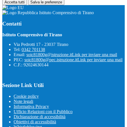
Accetta tutti
Salva le preferenze
Istituto Comprensivo di Tirano
Contatti
Istituto Comprensivo di Tirano
Via Pedrotti 17 - 23037 Tirano
Tel:
0342 701138
Email:
soic81800g@istruzione.it
Link per inviare una mail
PEC:
soic81800g@pec.istruzione.it
Link per inviare una mail
C.F.: 92024630144
Sezione Link Utili
Cookie policy
Note legali
Informativa Privacy
Ufficio Relazioni con il Pubblico
Dichiarazione di accessibilità
Obiettivi di accessibilità
Whistleblowing