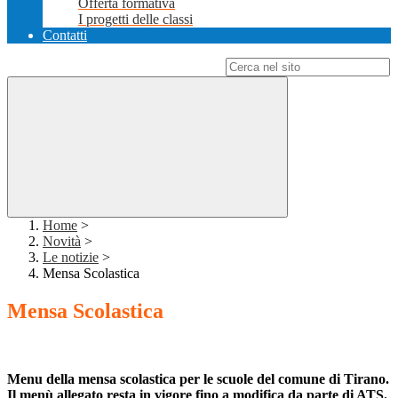
Offerta formativa
I progetti delle classi
Contatti
Campo di ricerca per le pagine del sito
Home
>
Novità
>
Le notizie
>
Mensa Scolastica
Mensa Scolastica
Menu della mensa scolastica per le scuole del comune di Tirano.
Il menù allegato resta in vigore fino a modifica da parte di ATS.