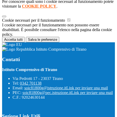
Per conoscere quali sono i cookie necessari al funzionamento potete
visionare la
COOKIE POLICY
.
Cookie necessari per il funzionamento
I cookie necessari per il funzionamento non possono essere
disabilitati. È possibile consultare l'elenco nella pagina della cookie
policy.
Accetta tutti
Salva le preferenze
Istituto Comprensivo di Tirano
Contatti
Istituto Comprensivo di Tirano
Via Pedrotti 17 - 23037 Tirano
Tel:
0342 701138
Email:
soic81800g@istruzione.it
Link per inviare una mail
PEC:
soic81800g@pec.istruzione.it
Link per inviare una mail
C.F.: 92024630144
Sezione Link Utili