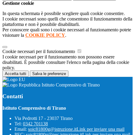
Gestione cookie
In questa schermata è possibile scegliere quali cookie consentire.
I cookie necessari sono quelli che consentono il funzionamento della
piattaforma e non è possibile disabilitarli.
Per conoscere quali sono i cookie necessari al funzionamento potete
visionare la
COOKIE POLICY
.
Cookie necessari per il funzionamento
I cookie necessari per il funzionamento non possono essere
disabilitati. È possibile consultare l'elenco nella pagina della cookie
policy.
Accetta tutti
Salva le preferenze
Istituto Comprensivo di Tirano
Contatti
Istituto Comprensivo di Tirano
Via Pedrotti 17 - 23037 Tirano
Tel:
0342 701138
Email:
soic81800g@istruzione.it
Link per inviare una mail
PEC:
soic81800g@pec.istruzione.it
Link per inviare una mail