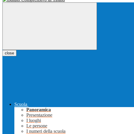
close
Scuola
Panoramica
Presentazione
I luoghi
Le persone
I numeri della scuola