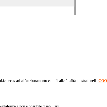
kie necessari al funzionamento ed utili alle finalità illustrate nella
COO
attaforma e non è possibile disabilitarli.