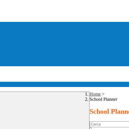
Home
>
School Planner
School Plann