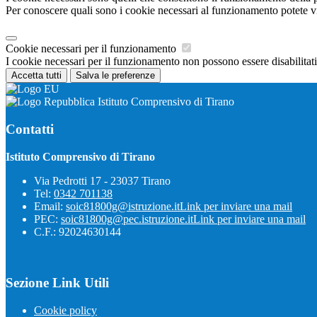
Per conoscere quali sono i cookie necessari al funzionamento potete v
Cookie necessari per il funzionamento
I cookie necessari per il funzionamento non possono essere disabilitati.
Accetta tutti
Salva le preferenze
Istituto Comprensivo di Tirano
Contatti
Istituto Comprensivo di Tirano
Via Pedrotti 17 - 23037 Tirano
Tel:
0342 701138
Email:
soic81800g@istruzione.it
Link per inviare una mail
PEC:
soic81800g@pec.istruzione.it
Link per inviare una mail
C.F.: 92024630144
Sezione Link Utili
Cookie policy