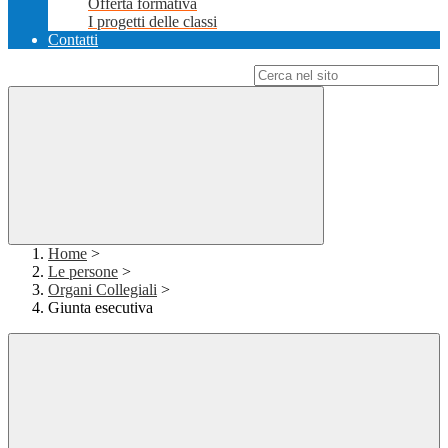
Offerta formativa
I progetti delle classi
Contatti
Campo di ricerca per le pagine del sito
Home
>
Le persone
>
Organi Collegiali
>
Giunta esecutiva