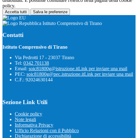
disabilitati. È possibile consultare l'elenco nella pagina della cookie
policy.
Accetta tutti
Salva le preferenze
Istituto Comprensivo di Tirano
Contatti
Istituto Comprensivo di Tirano
Via Pedrotti 17 - 23037 Tirano
Tel:
0342 701138
Email:
soic81800g@istruzione.it
Link per inviare una mail
PEC:
soic81800g@pec.istruzione.it
Link per inviare una mail
C.F.: 92024630144
Sezione Link Utili
Cookie policy
Note legali
Informativa Privacy
Ufficio Relazioni con il Pubblico
Dichiarazione di accessibilità