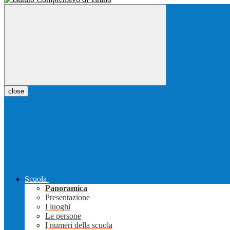
close
Scuola
Panoramica
Presentazione
I luoghi
Le persone
I numeri della scuola