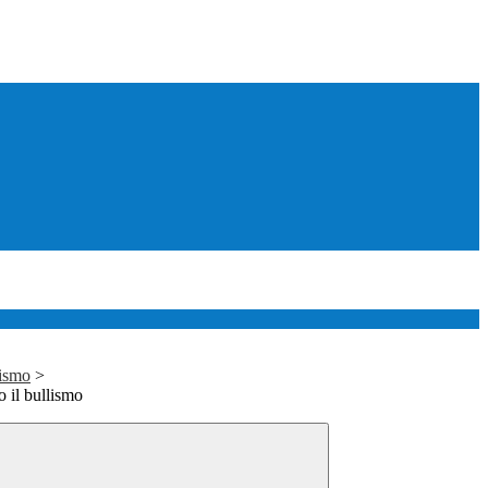
lismo
>
o il bullismo