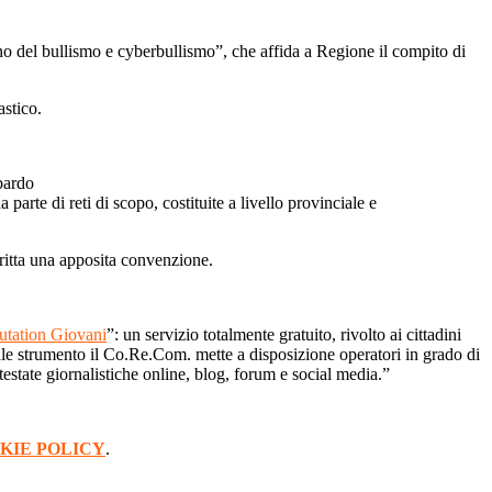
eno del bullismo e cyberbullismo”, che affida a Regione il compito di
astico.
bardo
parte di reti di scopo, costituite a livello provinciale e
critta una apposita convenzione.
utation Giovani
”: un servizio totalmente gratuito, rivolto ai cittadini
 tale strumento il Co.Re.Com. mette a disposizione operatori in grado di
 testate giornalistiche online, blog, forum e social media.”
KIE POLICY
.