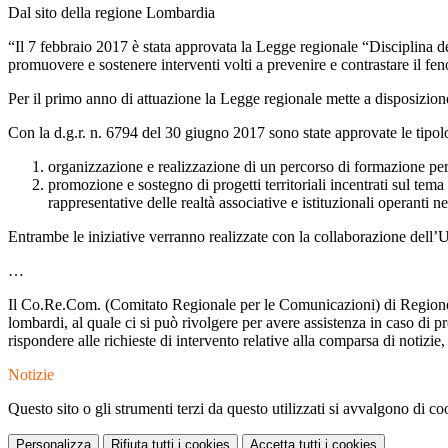
Dal sito della regione Lombardia
“Il 7 febbraio 2017 è stata approvata la Legge regionale “Disciplina d
promuovere e sostenere interventi volti a prevenire e contrastare il fe
Per il primo anno di attuazione la Legge regionale mette a disposizione
Con la d.g.r. n. 6794 del 30 giugno 2017 sono state approvate le tipolo
organizzazione e realizzazione di un percorso di formazione per
promozione e sostegno di progetti territoriali incentrati sul tema
rappresentative delle realtà associative e istituzionali operanti nel
Entrambe le iniziative verranno realizzate con la collaborazione dell’
…
Il Co.Re.Com. (Comitato Regionale per le Comunicazioni) di Regione 
lombardi, al quale ci si può rivolgere per avere assistenza in caso di p
rispondere alle richieste di intervento relative alla comparsa di notizie
Notizie
Questo sito o gli strumenti terzi da questo utilizzati si avvalgono di coo
Personalizza
Rifiuta tutti
i cookies
Accetta tutti
i cookies