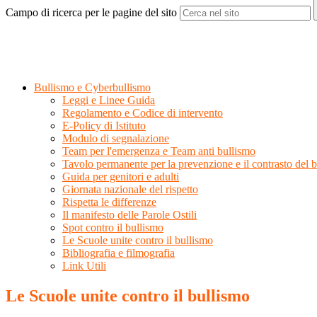
Campo di ricerca per le pagine del sito
Bullismo e Cyberbullismo
Leggi e Linee Guida
Regolamento e Codice di intervento
E-Policy di Istituto
Modulo di segnalazione
Team per l'emergenza e Team anti bullismo
Tavolo permanente per la prevenzione e il contrasto del 
Guida per genitori e adulti
Giornata nazionale del rispetto
Rispetta le differenze
Il manifesto delle Parole Ostili
Spot contro il bullismo
Le Scuole unite contro il bullismo
Bibliografia e filmografia
Link Utili
Le Scuole unite contro il bullismo