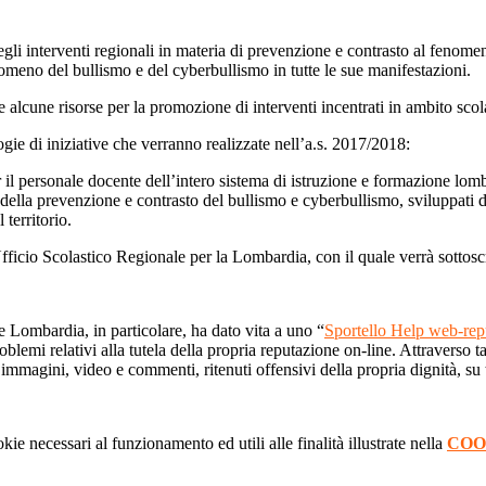
egli interventi regionali in materia di prevenzione e contrasto al fenom
nomeno del bullismo e del cyberbullismo in tutte le sue manifestazioni.
 alcune risorse per la promozione di interventi incentrati in ambito scol
gie di iniziative che verranno realizzate nell’a.s. 2017/2018:
 il personale docente dell’intero sistema di istruzione e formazione lom
 della prevenzione e contrasto del bullismo e cyberbullismo, sviluppati da 
 territorio.
Ufficio Scolastico Regionale per la Lombardia, con il quale verrà sottos
Lombardia, in particolare, ha dato vita a uno “
Sportello Help web-rep
roblemi relativi alla tutela della propria reputazione on-line. Attraverso
, immagini, video e commenti, ritenuti offensivi della propria dignità, su
kie necessari al funzionamento ed utili alle finalità illustrate nella
COO