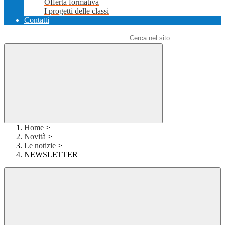
Offerta formativa
I progetti delle classi
Contatti
Campo di ricerca per le pagine del sito
Home
>
Novità
>
Le notizie
>
NEWSLETTER