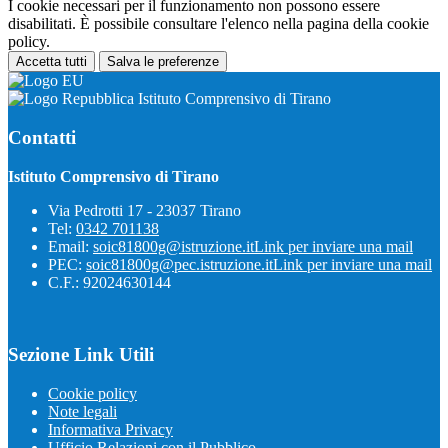
I cookie necessari per il funzionamento non possono essere
disabilitati. È possibile consultare l'elenco nella pagina della cookie
policy.
Accetta tutti
Salva le preferenze
Istituto Comprensivo di Tirano
Contatti
Istituto Comprensivo di Tirano
Via Pedrotti 17 - 23037 Tirano
Tel:
0342 701138
Email:
soic81800g@istruzione.it
Link per inviare una mail
PEC:
soic81800g@pec.istruzione.it
Link per inviare una mail
C.F.: 92024630144
Sezione Link Utili
Cookie policy
Note legali
Informativa Privacy
Ufficio Relazioni con il Pubblico