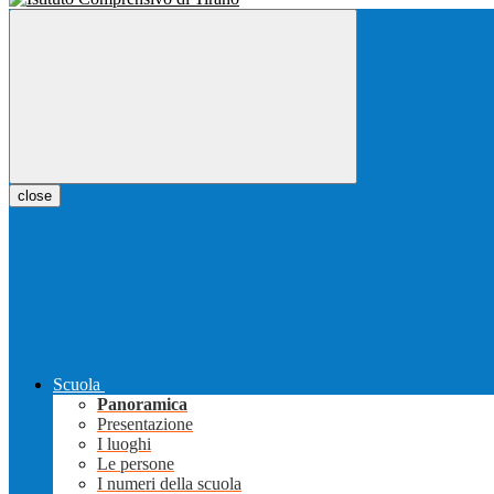
close
Scuola
Panoramica
Presentazione
I luoghi
Le persone
I numeri della scuola