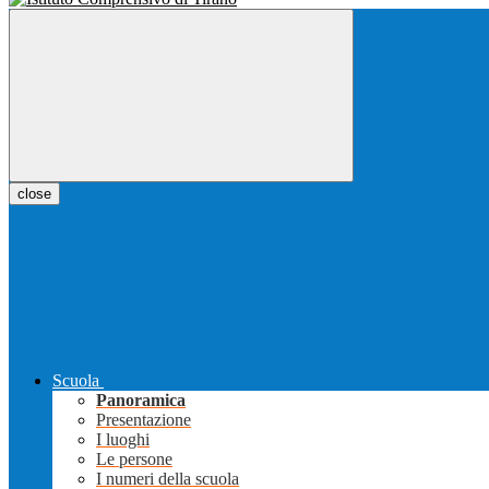
close
Scuola
Panoramica
Presentazione
I luoghi
Le persone
I numeri della scuola