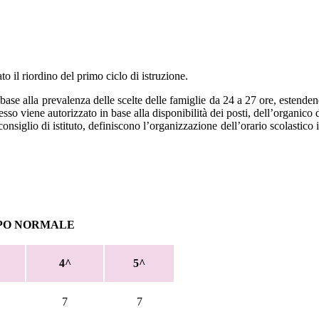
to il riordino del primo ciclo di istruzione.
base alla prevalenza delle scelte delle famiglie da 24 a 27 ore, estenden
so viene autorizzato in base alla disponibilità dei posti, dell’organico de
 consiglio di istituto, definiscono l’organizzazione dell’orario scolastico 
MPO NORMALE
4^
5^
7
7