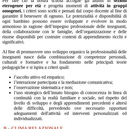
Per fare ciò la nostra scuola accoglie gli alunni in
sezioni
eterogenee per età
e progetta momenti di
attività in gruppi
omogenei
, i criteri sono scelti e pensati dal corpo docente al fine di
garantire il benessere di ognuno. Le potenzialità e disponibilità di
ogni bambino possono essere sviluppate e evolvere in modo
armonioso in ragione dell’impegno professionale delle insegnanti,
della collaborazione con le famiglie, dell’organizzazione e delle
risorse disponibili per costruire contesti di apprendimento ricchi e
significativi.
Al fine di promuovere uno sviluppo organico la professionalità delle
insegnanti nasce dalla combinazione di competenze personali,
culturali e formative e ha fondamento nelle principali teorie
pedagogiche e si ispira a criteri quali:
l’ascolto attivo ed empatico;
l’interazione partecipata e la mediazione comunicativa;
l’osservazione sistematica e non;
l’uso strategico dell’innato bisogno di conoscenza in linea di
continuità con la realtà familiare e sociale, nel rispetto del
livello di sviluppo e degli apprendimenti precedenti e altresì
delle difficoltà, prevedendo ove necessario opportuni
adeguamenti dell'attività ed interventi personalizzati ed
individualizzati.
B – CLIMA RELAZIONALE