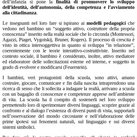
dell’infanzia si pone la
finalità di promuovere lo sviluppo
dell’identità, dell’autonomia, della competenza e l’avviamento
alla cittadinanza
.
Le insegnanti nel loro fare si ispirano ai
modelli pedagogici
che
vedono nel bambino un “soggetto attivo, costruttore della propria
conoscenza” inserito nella realtà sociale che lo circonda (Montessori,
Agazzi, Piaget, Vygotskij, Bruner, Rogers). Il processo di crescita è
visto in ottica intersoggettiva in quanto si sviluppa “in relazione”,
coerentemente con le teorie interattivo-costruttiviste. Inserito nel
contesto sociale, il bambino è considerato, inoltre, attivo mediatore
ed elaboratore delle sollecitazioni esterne ed interne, e soggetto in
grado di evolvere e modificarsi (Feuerstein).
I bambini, veri protagonisti della scuola, sono attivi, amano
costruire, giocare, comunicare e fin dalla nascita intraprendono una
ricerca di senso che li sollecita a indagare la realtà, arrivano a scuola
con un bagaglio di conoscenze e competenze apprese nell’ambiente
di vita. La scuola ha il compito di sostenerli nel loro sviluppo
permettendo loro di sperimentare diversi linguaggi, scoprire grazie al
confronto e al dialogo l’esistenza di diversi punti di vista, supportarli
nell’osservazione del mondo circostante e nell’elaborazione delle
prime ipotesi sui fenomeni naturali, sul linguaggio e sui diversi
sistemi simbolici.