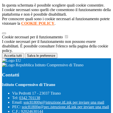
In questa schermata è possibile scegliere quali cookie consentire.
I cookie necessari sono quelli che consentono il funzionamento della
piattaforma e non è possibile disabilitarli.
Per conoscere quali sono i cookie necessari al funzionamento potete
visionare la
COOKIE POLICY
.
Cookie necessari per il funzionamento
I cookie necessari per il funzionamento non possono essere
disabilitati. È possibile consultare l'elenco nella pagina della cookie
policy.
Accetta tutti
Salva le preferenze
Istituto Comprensivo di Tirano
Contatti
Istituto Comprensivo di Tirano
Via Pedrotti 17 - 23037 Tirano
Tel:
0342 701138
Email:
soic81800g@istruzione.it
Link per inviare una mail
PEC:
soic81800g@pec.istruzione.it
Link per inviare una mail
C.F.: 92024630144