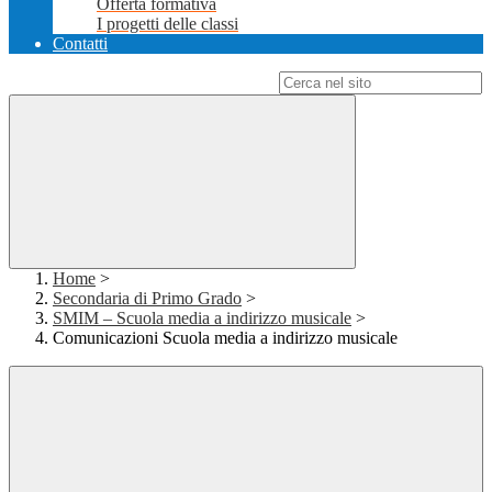
Offerta formativa
I progetti delle classi
Contatti
Campo di ricerca per le pagine del sito
Home
>
Secondaria di Primo Grado
>
SMIM – Scuola media a indirizzo musicale
>
Comunicazioni Scuola media a indirizzo musicale