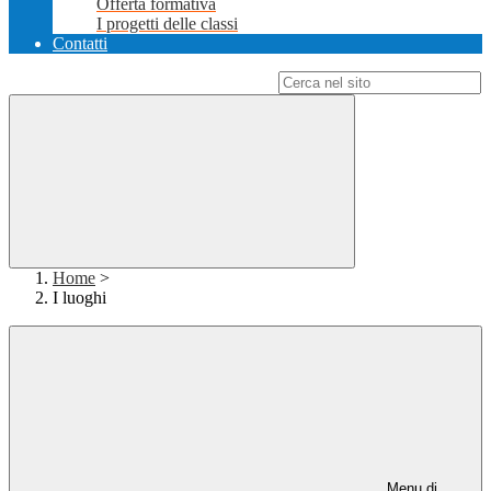
Offerta formativa
I progetti delle classi
Contatti
Campo di ricerca per le pagine del sito
Home
>
I luoghi
Menu di