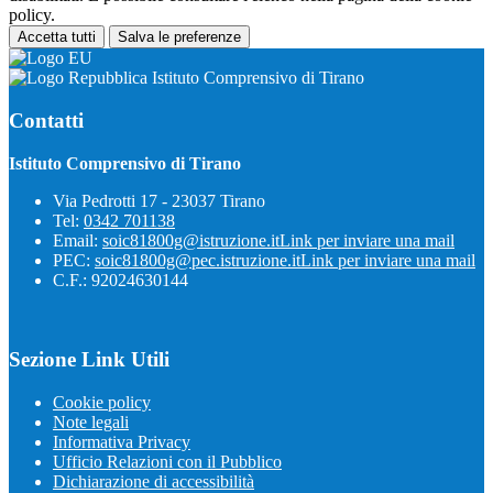
policy.
Accetta tutti
Salva le preferenze
Istituto Comprensivo di Tirano
Contatti
Istituto Comprensivo di Tirano
Via Pedrotti 17 - 23037 Tirano
Tel:
0342 701138
Email:
soic81800g@istruzione.it
Link per inviare una mail
PEC:
soic81800g@pec.istruzione.it
Link per inviare una mail
C.F.: 92024630144
Sezione Link Utili
Cookie policy
Note legali
Informativa Privacy
Ufficio Relazioni con il Pubblico
Dichiarazione di accessibilità