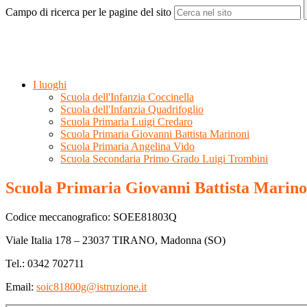
Campo di ricerca per le pagine del sito
I luoghi
Scuola dell'Infanzia Coccinella
Scuola dell'Infanzia Quadrifoglio
Scuola Primaria Luigi Credaro
Scuola Primaria Giovanni Battista Marinoni
Scuola Primaria Angelina Vido
Scuola Secondaria Primo Grado Luigi Trombini
Scuola Primaria Giovanni Battista Marino
Codice meccanografico: SOEE81803Q
Viale Italia 178 – 23037 TIRANO, Madonna (SO)
Tel.: 0342 702711
Email:
soic81800g@istruzione.it