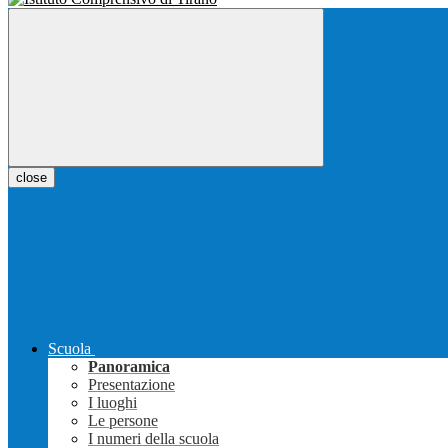
close
Scuola
Panoramica
Presentazione
I luoghi
Le persone
I numeri della scuola