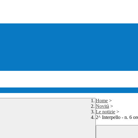
Home
>
Novità
>
Le notizie
>
2^ Interpello - n. 6 o