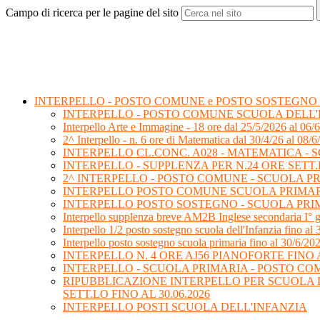
Campo di ricerca per le pagine del sito
INTERPELLO - POSTO COMUNE e POSTO SOSTEGNO
INTERPELLO - POSTO COMUNE SCUOLA DELL'INFAN
Interpello Arte e Immagine - 18 ore dal 25/5/2026 al 06/
2^ Interpello - n. 6 ore di Matematica dal 30/4/26 al 08/6
INTERPELLO CL.CONC. A028 - MATEMATICA - S
INTERPELLO - SUPPLENZA PER N.24 ORE SETT.L
2^ INTERPELLO - POSTO COMUNE - SCUOLA PRIMA
INTERPELLO POSTO COMUNE SCUOLA PRIMA
INTERPELLO POSTO SOSTEGNO - SCUOLA PRI
Interpello supplenza breve AM2B Inglese secondaria I° 
Interpello 1/2 posto sostegno scuola dell'Infanzia fino al
Interpello posto sostegno scuola primaria fino al 30/6/20
INTERPELLO N. 4 ORE AJ56 PIANOFORTE FINO A
INTERPELLO - SCUOLA PRIMARIA - POSTO C
RIPUBBLICAZIONE INTERPELLO PER SCUOLA DEL
SETT.LO FINO AL 30.06.2026
INTERPELLO POSTI SCUOLA DELL'INFANZIA