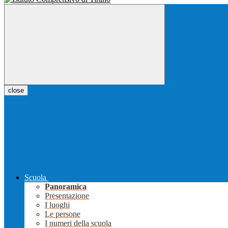
close
Scuola
Panoramica
Presentazione
I luoghi
Le persone
I numeri della scuola