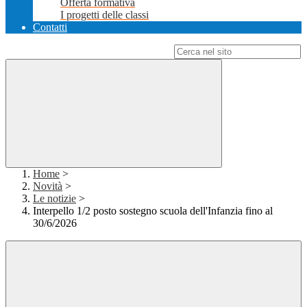
Offerta formativa
I progetti delle classi
Contatti
Campo di ricerca per le pagine del sito
Home
>
Novità
>
Le notizie
>
Interpello 1/2 posto sostegno scuola dell'Infanzia fino al
30/6/2026