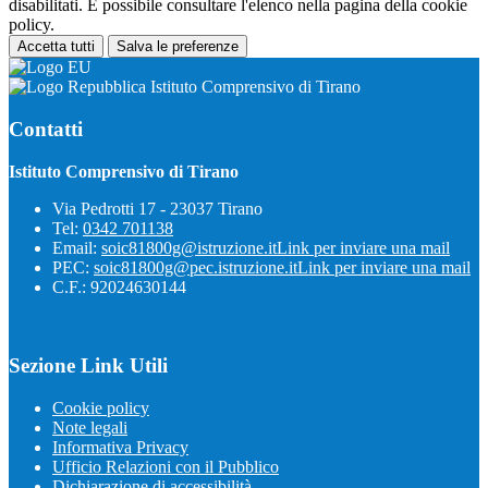
disabilitati. È possibile consultare l'elenco nella pagina della cookie
policy.
Accetta tutti
Salva le preferenze
Istituto Comprensivo di Tirano
Contatti
Istituto Comprensivo di Tirano
Via Pedrotti 17 - 23037 Tirano
Tel:
0342 701138
Email:
soic81800g@istruzione.it
Link per inviare una mail
PEC:
soic81800g@pec.istruzione.it
Link per inviare una mail
C.F.: 92024630144
Sezione Link Utili
Cookie policy
Note legali
Informativa Privacy
Ufficio Relazioni con il Pubblico
Dichiarazione di accessibilità