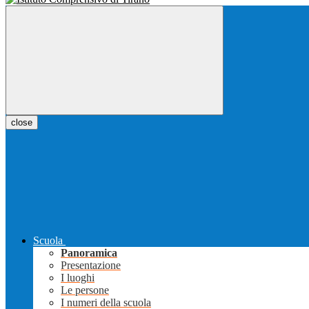
close
Scuola
Panoramica
Presentazione
I luoghi
Le persone
I numeri della scuola