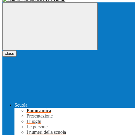
close
Scuola
Panoramica
Presentazione
I luoghi
Le persone
I numeri della scuola