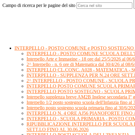
Campo di ricerca per le pagine del sito
INTERPELLO - POSTO COMUNE e POSTO SOSTEGNO
INTERPELLO - POSTO COMUNE SCUOLA DELL'INFAN
Interpello Arte e Immagine - 18 ore dal 25/5/2026 al 06/
2^ Interpello - n. 6 ore di Matematica dal 30/4/26 al 08/6
INTERPELLO CL.CONC. A028 - MATEMATICA - S
INTERPELLO - SUPPLENZA PER N.24 ORE SETT.L
2^ INTERPELLO - POSTO COMUNE - SCUOLA PRIMA
INTERPELLO POSTO COMUNE SCUOLA PRIMA
INTERPELLO POSTO SOSTEGNO - SCUOLA PRI
Interpello supplenza breve AM2B Inglese secondaria I° 
Interpello 1/2 posto sostegno scuola dell'Infanzia fino al
Interpello posto sostegno scuola primaria fino al 30/6/20
INTERPELLO N. 4 ORE AJ56 PIANOFORTE FINO A
INTERPELLO - SCUOLA PRIMARIA - POSTO C
RIPUBBLICAZIONE INTERPELLO PER SCUOLA DEL
SETT.LO FINO AL 30.06.2026
INTERPELLO POSTI SCUOLA DELL'INFANZIA