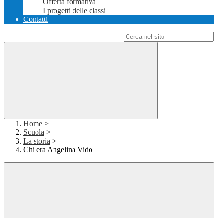
Offerta formativa
I progetti delle classi
Contatti
Campo di ricerca per le pagine del sito
Home
>
Scuola
>
La storia
>
Chi era Angelina Vido