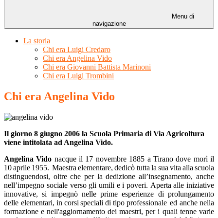
Menu di
navigazione
La storia
Chi era Luigi Credaro
Chi era Angelina Vido
Chi era Giovanni Battista Marinoni
Chi era Luigi Trombini
Chi era Angelina Vido
Il giorno 8 giugno 2006 la Scuola Primaria di Via Agricoltura
viene intitolata ad Angelina Vido.
Angelina Vido
nacque il
1
7 novembre 1885 a Tirano dove morì il
10
aprile
1955.
Maestra
elementare,
dedicò tutta
la
sua
vita
alla
scuola
distinguendosi,
oltre
che
per
la
dedizione
all’insegnamento,
anche
nell’impegno
sociale
verso
gli
umili
e
i
poveri.
Aperta
alle
iniziative
innovative, si impegnò nelle prime esperienze di prolungamento
delle elementari,
in
corsi
speciali
di
tipo
professionale
ed
anche
nella
forma
zione
e
nell'aggiornamento
dei
maestri,
per
i
quali
tenne
varie