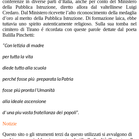
conferen
ze
in
diverse
parti
d’Italia,
anche
per
conto
del
Ministero
della Pubblica Istruzione,
di
retto
allora
dal
valtellinese
Luigi
Credaro.
Dal
Ministero
ricevette
l’alto riconoscimento
della
medaglia
d’oro
al
merito della
Pubblica
Istruzione. Di
formazione
laica,
ebbe
tuttavia
uno
spirito
autenticamente
religioso.
Sulla
sua
tomba
nel
cimitero
di
Tirano
é
ricordata
con
queste
parole dettate
dal poeta
Balilla
Pinchetti:
“Con
letizia
di
madre
per
tutta
la
vita
diede
tutto
alla
scuola
perché
fosse
più
preparata
la
Patria
fosse più
pronta
l’Umanità
alla
ideale
ascensione
d’
una
piu
vasta
fratellanza
dei popoli”.
Notizie
Questo sito o gli strumenti terzi da questo utilizzati si avvalgono di