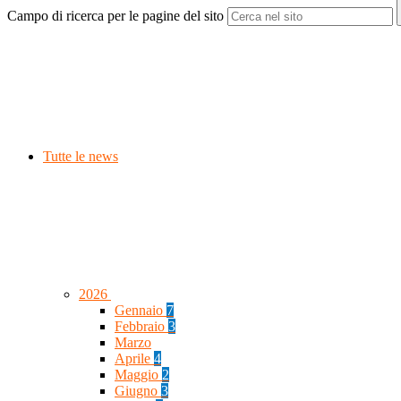
Campo di ricerca per le pagine del sito
Tutte le news
2026
Gennaio
7
Febbraio
3
Marzo
Aprile
4
Maggio
2
Giugno
3