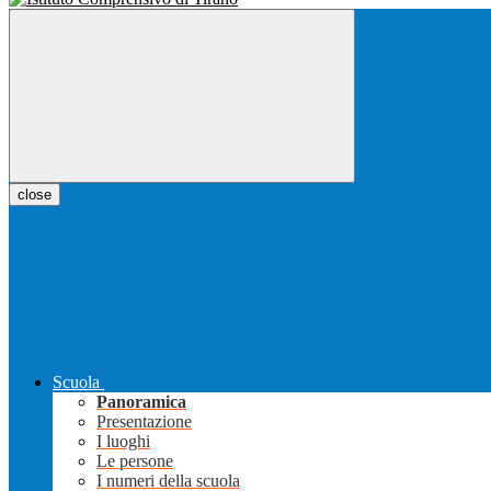
close
Scuola
Panoramica
Presentazione
I luoghi
Le persone
I numeri della scuola