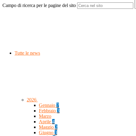
Campo di ricerca per le pagine del sito
Tutte le news
2026
Gennaio
7
Febbraio
3
Marzo
Aprile
4
Maggio
2
Giugno
3