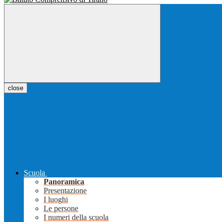
close
Scuola
Panoramica
Presentazione
I luoghi
Le persone
I numeri della scuola