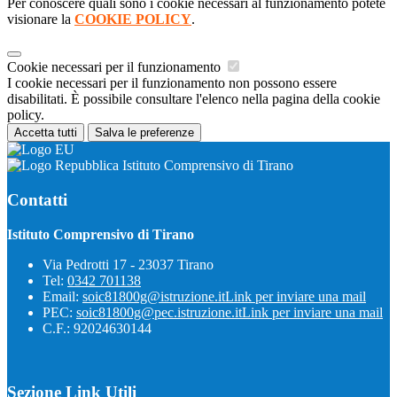
Per conoscere quali sono i cookie necessari al funzionamento potete
visionare la
COOKIE POLICY
.
Cookie necessari per il funzionamento
I cookie necessari per il funzionamento non possono essere
disabilitati. È possibile consultare l'elenco nella pagina della cookie
policy.
Accetta tutti
Salva le preferenze
Istituto Comprensivo di Tirano
Contatti
Istituto Comprensivo di Tirano
Via Pedrotti 17 - 23037 Tirano
Tel:
0342 701138
Email:
soic81800g@istruzione.it
Link per inviare una mail
PEC:
soic81800g@pec.istruzione.it
Link per inviare una mail
C.F.: 92024630144
Sezione Link Utili