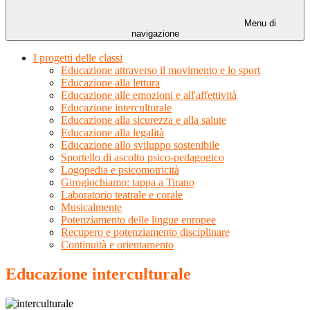
Menu di
navigazione
I progetti delle classi
Educazione attraverso il movimento e lo sport
Educazione alla lettura
Educazione alle emozioni e all'affettività
Educazione interculturale
Educazione alla sicurezza e alla salute
Educazione alla legalità
Educazione allo sviluppo sostenibile
Sportello di ascolto psico-pedagogico
Logopedia e psicomotricità
Girogiochiamo: tappa a Tirano
Laboratorio teatrale e corale
Musicalmente
Potenziamento delle lingue europee
Recupero e potenziamento disciplinare
Continuità e orientamento
Educazione interculturale