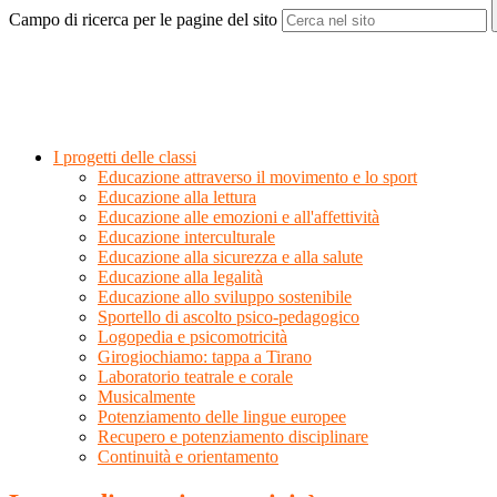
Campo di ricerca per le pagine del sito
I progetti delle classi
Educazione attraverso il movimento e lo sport
Educazione alla lettura
Educazione alle emozioni e all'affettività
Educazione interculturale
Educazione alla sicurezza e alla salute
Educazione alla legalità
Educazione allo sviluppo sostenibile
Sportello di ascolto psico-pedagogico
Logopedia e psicomotricità
Girogiochiamo: tappa a Tirano
Laboratorio teatrale e corale
Musicalmente
Potenziamento delle lingue europee
Recupero e potenziamento disciplinare
Continuità e orientamento