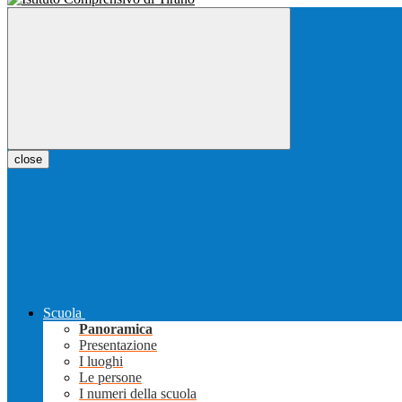
close
Scuola
Panoramica
Presentazione
I luoghi
Le persone
I numeri della scuola