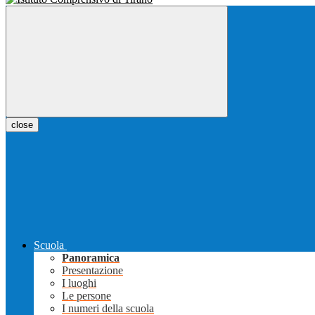
close
Scuola
Panoramica
Presentazione
I luoghi
Le persone
I numeri della scuola