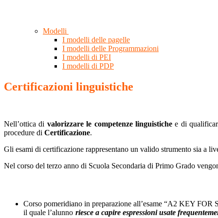
Modelli
I modelli delle pagelle
I modelli delle Programmazioni
I modelli di PEI
I modelli di PDP
Certificazioni linguistiche
Nell’ottica di
valorizzare le competenze linguistiche
e di qualificar
procedure di
Certificazione
.
Gli esami di certificazione rappresentano un valido strumento sia a li
Nel corso del terzo anno di Scuola Secondaria di Primo Grado vengono 
Corso pomeridiano in preparazione all’esame “A2 KEY FOR
il quale l’alunno
​​riesce ​​a ​​capire ​​espressioni ​​usate ​​frequentemen