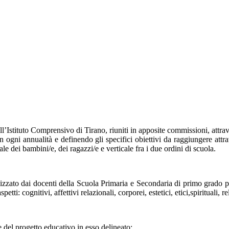
ll’Istituto Comprensivo di Tirano, riuniti in apposite commissioni, attra
 ogni annualità e definendo gli specifici obiettivi da raggiungere attra
ale dei bambini/e, dei ragazzi/e e verticale fra i due ordini di scuola.
lizzato dai docenti della Scuola Primaria e Secondaria di primo grado pe
ti: cognitivi, affettivi relazionali, corporei, estetici, etici,spirituali, re
e del progetto educativo in esso delineato;