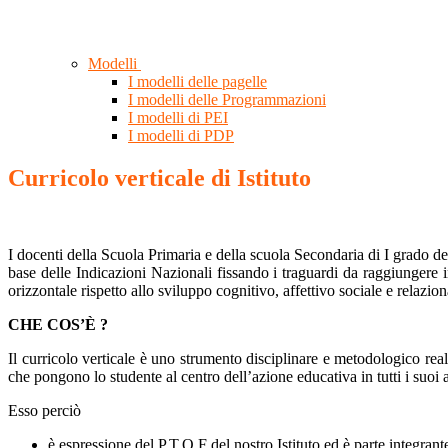
Modelli
I modelli delle pagelle
I modelli delle Programmazioni
I modelli di PEI
I modelli di PDP
Curricolo verticale di Istituto
I docenti della Scuola Primaria e della scuola Secondaria di I grado de
base delle Indicazioni Nazionali fissando i traguardi da raggiungere in
orizzontale rispetto allo sviluppo cognitivo, affettivo sociale e relazion
CHE COS’È ?
Il curricolo verticale è uno strumento disciplinare e metodologico rea
che pongono lo studente al centro dell’azione educativa in tutti i suoi aspet
Esso perciò
è espressione del P.T.O.F del nostro Istituto ed è parte integrant