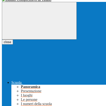
close
Scuola
Panoramica
Presentazione
I luoghi
Le persone
I numeri della scuola