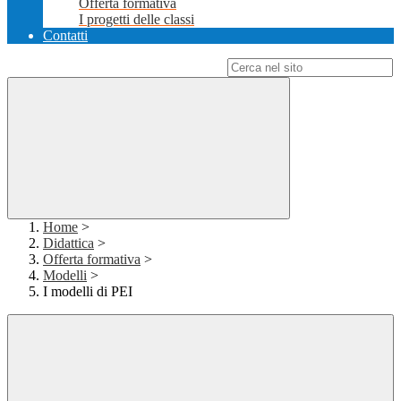
Offerta formativa
I progetti delle classi
Contatti
Campo di ricerca per le pagine del sito
Home
>
Didattica
>
Offerta formativa
>
Modelli
>
I modelli di PEI