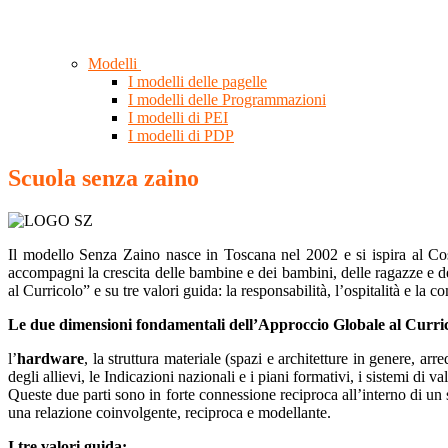
Modelli
I modelli delle pagelle
I modelli delle Programmazioni
I modelli di PEI
I modelli di PDP
Scuola senza zaino
Il modello Senza Zaino nasce in Toscana nel 2002 e si ispira al Co
accompagni la crescita delle bambine e dei bambini, delle ragazze e de
al Curricolo” e su tre valori guida: la responsabilità, l’ospitalità e la c
Le due dimensioni fondamentali dell’Approccio Globale al Curri
l’
hardware
, la struttura materiale (spazi e architetture in genere, arre
degli allievi, le Indicazioni nazionali e i piani formativi, i sistemi di va
Queste due parti sono in forte connessione reciproca all’interno di un 
una relazione coinvolgente, reciproca e modellante.
I tre valori guida: