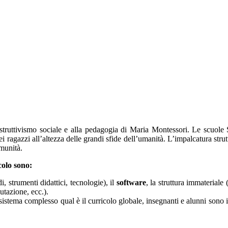
struttivismo sociale e alla pedagogia di Maria Montessori. Le scuole
i ragazzi all’altezza delle grandi sfide dell’umanità. L’impalcatura stru
omunità.
colo sono:
di, strumenti didattici, tecnologie), il
software
, la struttura immateriale
lutazione, ecc.).
sistema complesso qual è il curricolo globale, insegnanti e alunni sono 