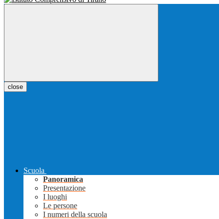
close
Scuola
Panoramica
Presentazione
I luoghi
Le persone
I numeri della scuola