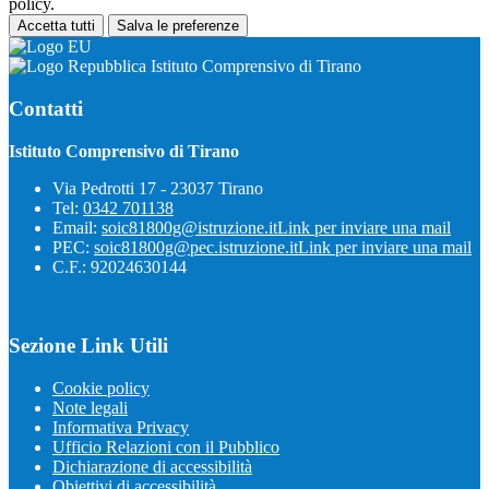
policy.
Accetta tutti
Salva le preferenze
Istituto Comprensivo di Tirano
Contatti
Istituto Comprensivo di Tirano
Via Pedrotti 17 - 23037 Tirano
Tel:
0342 701138
Email:
soic81800g@istruzione.it
Link per inviare una mail
PEC:
soic81800g@pec.istruzione.it
Link per inviare una mail
C.F.: 92024630144
Sezione Link Utili
Cookie policy
Note legali
Informativa Privacy
Ufficio Relazioni con il Pubblico
Dichiarazione di accessibilità
Obiettivi di accessibilità