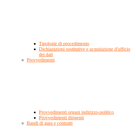
Tipologie di procedimento
Dichiarazioni sostitutive e acquisizione d'ufficio
dei dati
Provvedimenti
Provvedimenti organi indirizzo-politico
Provvedimenti dirigenti
Bandi di gara e contratti