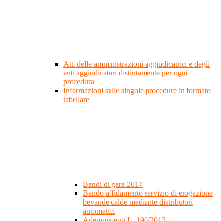
Atti delle amministrazioni aggiudicatrici e degli
enti aggiudicatori distintamente per ogni
procedura
Informazioni sulle singole procedure in formato
tabellare
Bandi di gara 2017
Bando affidamento servizio di erogazione
bevande calde mediante distributori
automatici
Adempimenti L. 190/2012