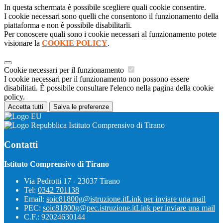
In questa schermata è possibile scegliere quali cookie consentire.
I cookie necessari sono quelli che consentono il funzionamento della
piattaforma e non è possibile disabilitarli.
Per conoscere quali sono i cookie necessari al funzionamento potete
visionare la
COOKIE POLICY
.
Cookie necessari per il funzionamento
I cookie necessari per il funzionamento non possono essere
disabilitati. È possibile consultare l'elenco nella pagina della cookie
policy.
Accetta tutti
Salva le preferenze
Istituto Comprensivo di Tirano
Contatti
Istituto Comprensivo di Tirano
Via Pedrotti 17 - 23037 Tirano
Tel:
0342 701138
Email:
soic81800g@istruzione.it
Link per inviare una mail
PEC:
soic81800g@pec.istruzione.it
Link per inviare una mail
C.F.: 92024630144