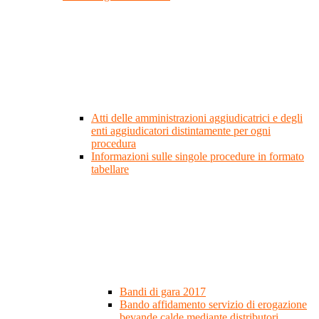
Atti delle amministrazioni aggiudicatrici e degli
enti aggiudicatori distintamente per ogni
procedura
Informazioni sulle singole procedure in formato
tabellare
Bandi di gara 2017
Bando affidamento servizio di erogazione
bevande calde mediante distributori