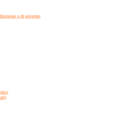
i direzione o di governo
rtice
ali)