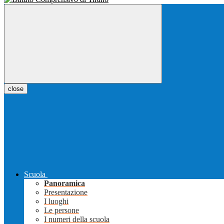
close
Scuola
Panoramica
Presentazione
I luoghi
Le persone
I numeri della scuola