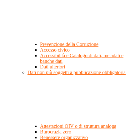
Prevenzione della Corruzione
Accesso civico
Accessibilità e Catalogo di dati, metadati e
banche dati
Dati ulteriori
Dati non più soggetti a pubblicazione obbligatoria
Attestazioni OIV o di struttura analoga
Burocrazia zero
Benessere organizzativo