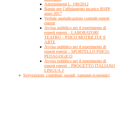
Adempimenti L. 190/2012
Bando per l’affidamento incarico RSPP
anno 2017
Verbale aggiudicazione contratti esperti
esterni
Avviso pubblico per il reperimento di
esperti esterni – LABORATORI
TEATRO – PSICO MOTRICITA’ E
ARTE
Avviso pubblico per il reperimento di
esperti esterni – SPORTELLO PSICO-
PEDAGOGICO
Avviso pubblico per il reperimento di
esperti esterni – PROGETTO ITALIANO
LINGUA 2
Sovvenzioni, contributi, sussidi, vantaggi economici