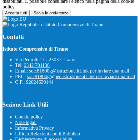
disabilitati. È possibile consultare l'elenco nella pagina della cookie
policy.
Accetta tutti
Salva le preferenze
Istituto Comprensivo di Tirano
Contatti
Istituto Comprensivo di Tirano
Via Pedrotti 17 - 23037 Tirano
Tel:
0342 701138
Email:
soic81800g@istruzione.it
Link per inviare una mail
PEC:
soic81800g@pec.istruzione.it
Link per inviare una mail
C.F.: 92024630144
Sezione Link Utili
Cookie policy
Note legali
Informativa Privacy
Ufficio Relazioni con il Pubblico
Dichiarazione di accessibilità