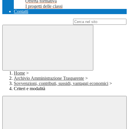
Offerta formativa
I progetti delle classi
Contatti
Campo di ricerca per le pagine del sito
Home
>
Archivio Amministrazione Trasparente
>
Sovvenzioni, contributi, sussidi, vantaggi economici
>
Criteri e modalità