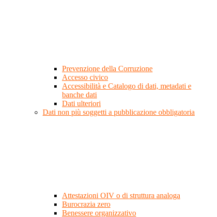
Prevenzione della Corruzione
Accesso civico
Accessibilità e Catalogo di dati, metadati e
banche dati
Dati ulteriori
Dati non più soggetti a pubblicazione obbligatoria
Attestazioni OIV o di struttura analoga
Burocrazia zero
Benessere organizzativo