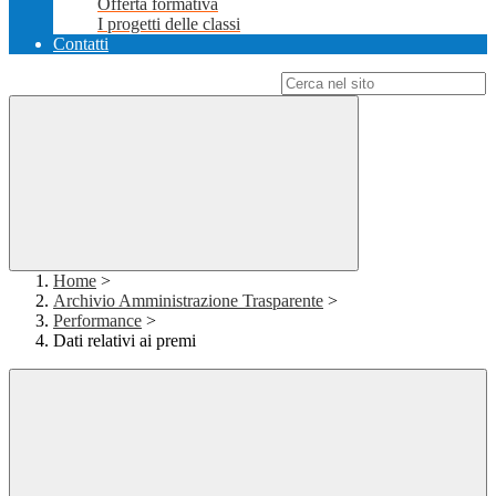
Offerta formativa
I progetti delle classi
Contatti
Campo di ricerca per le pagine del sito
Home
>
Archivio Amministrazione Trasparente
>
Performance
>
Dati relativi ai premi