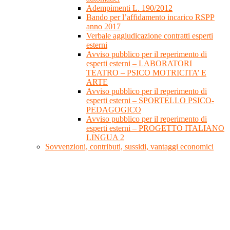
Adempimenti L. 190/2012
Bando per l’affidamento incarico RSPP
anno 2017
Verbale aggiudicazione contratti esperti
esterni
Avviso pubblico per il reperimento di
esperti esterni – LABORATORI
TEATRO – PSICO MOTRICITA’ E
ARTE
Avviso pubblico per il reperimento di
esperti esterni – SPORTELLO PSICO-
PEDAGOGICO
Avviso pubblico per il reperimento di
esperti esterni – PROGETTO ITALIANO
LINGUA 2
Sovvenzioni, contributi, sussidi, vantaggi economici