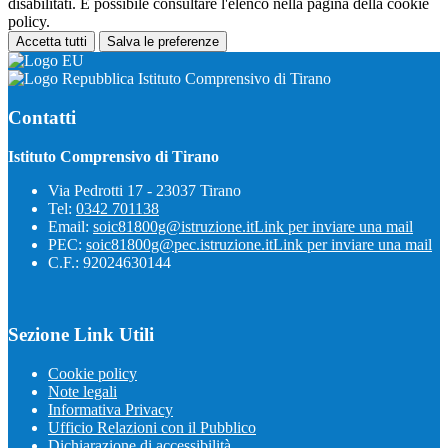
disabilitati. È possibile consultare l'elenco nella pagina della cookie
policy.
Accetta tutti
Salva le preferenze
Istituto Comprensivo di Tirano
Contatti
Istituto Comprensivo di Tirano
Via Pedrotti 17 - 23037 Tirano
Tel:
0342 701138
Email:
soic81800g@istruzione.it
Link per inviare una mail
PEC:
soic81800g@pec.istruzione.it
Link per inviare una mail
C.F.: 92024630144
Sezione Link Utili
Cookie policy
Note legali
Informativa Privacy
Ufficio Relazioni con il Pubblico
Dichiarazione di accessibilità