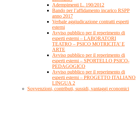
Adempimenti L. 190/2012
Bando per l’affidamento incarico RSPP
anno 2017
Verbale aggiudicazione contratti esperti
esterni
Avviso pubblico per il reperimento di
esperti esterni – LABORATORI
TEATRO – PSICO MOTRICITA’ E
ARTE
Avviso pubblico per il reperimento di
esperti esterni – SPORTELLO PSICO-
PEDAGOGICO
Avviso pubblico per il reperimento di
esperti esterni – PROGETTO ITALIANO
LINGUA 2
Sovvenzioni, contributi, sussidi, vantaggi economici