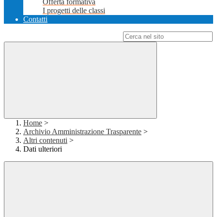
Offerta formativa
I progetti delle classi
Contatti
Campo di ricerca per le pagine del sito
Home
>
Archivio Amministrazione Trasparente
>
Altri contenuti
>
Dati ulteriori