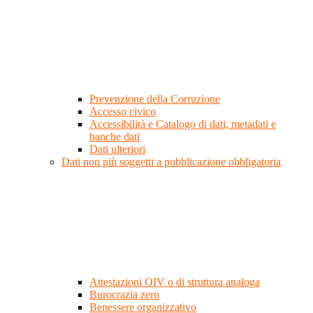
Prevenzione della Corruzione
Accesso civico
Accessibilità e Catalogo di dati, metadati e
banche dati
Dati ulteriori
Dati non più soggetti a pubblicazione obbligatoria
Attestazioni OIV o di struttura analoga
Burocrazia zero
Benessere organizzativo