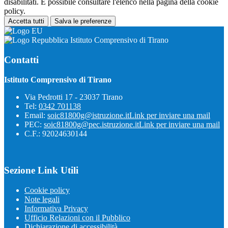
disabilitati. È possibile consultare l'elenco nella pagina della cookie
policy.
Accetta tutti
Salva le preferenze
Istituto Comprensivo di Tirano
Contatti
Istituto Comprensivo di Tirano
Via Pedrotti 17 - 23037 Tirano
Tel:
0342 701138
Email:
soic81800g@istruzione.it
Link per inviare una mail
PEC:
soic81800g@pec.istruzione.it
Link per inviare una mail
C.F.: 92024630144
Sezione Link Utili
Cookie policy
Note legali
Informativa Privacy
Ufficio Relazioni con il Pubblico
Dichiarazione di accessibilità