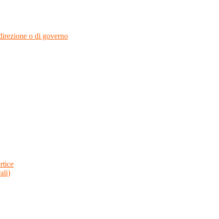
i direzione o di governo
rtice
ali)