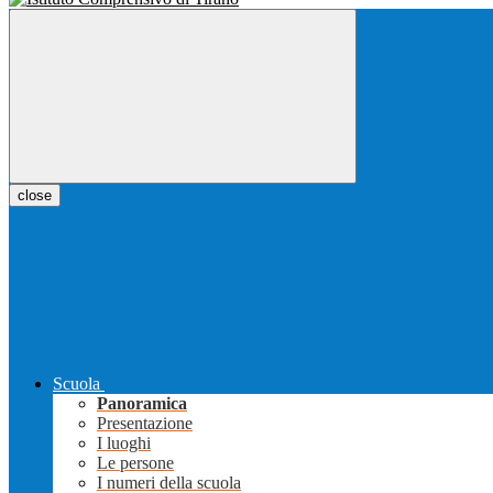
close
Scuola
Panoramica
Presentazione
I luoghi
Le persone
I numeri della scuola