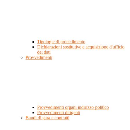
Tipologie di procedimento
Dichiarazioni sostitutive e acquisizione d'ufficio
dei dati
Provvedimenti
Provvedimenti organi indirizzo-politico
Provvedimenti dirigenti
Bandi di gara e contratti