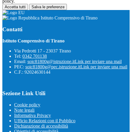
policy.
Accetta tutti
Salva le preferenze
Istituto Comprensivo di Tirano
Contatti
Istituto Comprensivo di Tirano
Via Pedrotti 17 - 23037 Tirano
Tel:
0342 701138
Email:
soic81800g@istruzione.it
Link per inviare una mail
PEC:
soic81800g@pec.istruzione.it
Link per inviare una mail
C.F.: 92024630144
Sezione Link Utili
Cookie policy
Note legali
Informativa Privacy
Ufficio Relazioni con il Pubblico
Dichiarazione di accessibilità
Obiettivi di accessibilità