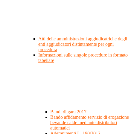
Atti delle amministrazioni aggiudicatrici e degli
enti aggiudicatori distintamente per ogni
procedura
Informazioni sulle singole procedure in formato
tabellare
Bandi di gara 2017
Bando affidamento servizio di erogazione
bevande calde mediante distributori
automatici
Adempimenti L. 190/2012