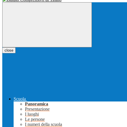
close
Scuola
Panoramica
Presentazione
I luoghi
Le persone
I numeri della scuola