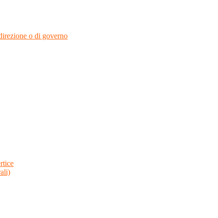
i direzione o di governo
rtice
ali)