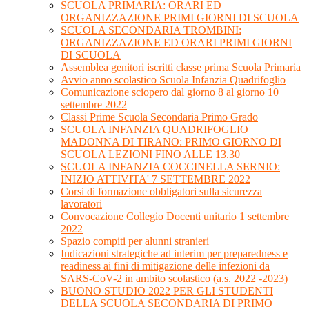
SCUOLA PRIMARIA: ORARI ED
ORGANIZZAZIONE PRIMI GIORNI DI SCUOLA
SCUOLA SECONDARIA TROMBINI:
ORGANIZZAZIONE ED ORARI PRIMI GIORNI
DI SCUOLA
Assemblea genitori iscritti classe prima Scuola Primaria
Avvio anno scolastico Scuola Infanzia Quadrifoglio
Comunicazione sciopero dal giorno 8 al giorno 10
settembre 2022
Classi Prime Scuola Secondaria Primo Grado
SCUOLA INFANZIA QUADRIFOGLIO
MADONNA DI TIRANO: PRIMO GIORNO DI
SCUOLA LEZIONI FINO ALLE 13.30
SCUOLA INFANZIA COCCINELLA SERNIO:
INIZIO ATTIVITA' 7 SETTEMBRE 2022
Corsi di formazione obbligatori sulla sicurezza
lavoratori
Convocazione Collegio Docenti unitario 1 settembre
2022
Spazio compiti per alunni stranieri
Indicazioni strategiche ad interim per preparedness e
readiness ai fini di mitigazione delle infezioni da
SARS-CoV-2 in ambito scolastico (a.s. 2022 -2023)
BUONO STUDIO 2022 PER GLI STUDENTI
DELLA SCUOLA SECONDARIA DI PRIMO