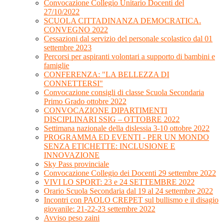
Convocazione Collegio Unitario Docenti del
27/10/2022
SCUOLA CITTADINANZA DEMOCRATICA.
CONVEGNO 2022
Cessazioni dal servizio del personale scolastico dal 01
settembre 2023
Percorsi per aspiranti volontari a supporto di bambini e
famiglie
CONFERENZA: "LA BELLEZZA DI
CONNETTERSI"
Convocazione consigli di classe Scuola Secondaria
Primo Grado ottobre 2022
CONVOCAZIONE DIPARTIMENTI
DISCIPLINARI SSIG – OTTOBRE 2022
Settimana nazionale della dislessia 3-10 ottobre 2022
PROGRAMMA ED EVENTI - PER UN MONDO
SENZA ETICHETTE: INCLUSIONE E
INNOVAZIONE
Sky Pass provinciale
Convocazione Collegio dei Docenti 29 settembre 2022
VIVI LO SPORT: 23 e 24 SETTEMBRE 2022
Orario Scuola Secondaria dal 19 al 24 settembre 2022
Incontri con PAOLO CREPET sul bullismo e il disagio
giovanile: 21-22-23 settembre 2022
Avviso peso zaini