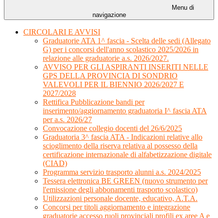
Menu di
navigazione
CIRCOLARI E AVVISI
Graduatorie ATA 1^ fascia - Scelta delle sedi (Allegato
G) per i concorsi dell'anno scolastico 2025/2026 in
relazione alle graduatorie a.s. 2026/2027.
AVVISO PER GLI ASPIRANTI INSERITI NELLE
GPS DELLA PROVINCIA DI SONDRIO
VALEVOLI PER IL BIENNIO 2026/2027 E
2027/2028
Rettifica Pubblicazione bandi per
inserimento/aggiornamento graduatoria I^ fascia ATA
per a.s. 2026/27
Convocazione collegio docenti del 26/6/2025
Graduatoria 3^ fascia ATA - Indicazioni relative allo
scioglimento della riserva relativa al possesso della
certificazione internazionale di alfabetizzazione digitale
(CIAD)
Programma servizio trasporto alunni a.s. 2024/2025
Tessera elettronica BE GREEN (nuovo strumento per
l'emissione degli abbonamenti trasporto scolastico)
Utilizzazioni personale docente, educativo, A.T.A.
Concorsi per titoli aggiornamento e integrazione
graduatorie accesso ruoli provinciali profili ex aree A e