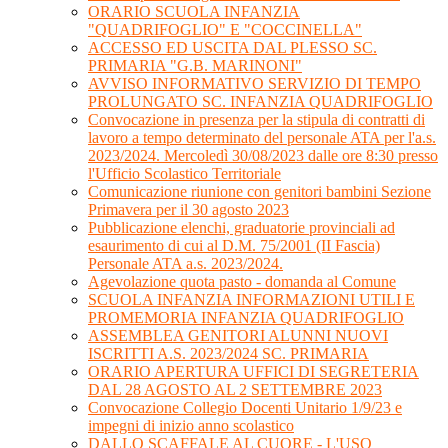
ORARIO SCUOLA INFANZIA
"QUADRIFOGLIO" E "COCCINELLA"
ACCESSO ED USCITA DAL PLESSO SC.
PRIMARIA "G.B. MARINONI"
AVVISO INFORMATIVO SERVIZIO DI TEMPO
PROLUNGATO SC. INFANZIA QUADRIFOGLIO
Convocazione in presenza per la stipula di contratti di
lavoro a tempo determinato del personale ATA per l'a.s.
2023/2024. Mercoledì 30/08/2023 dalle ore 8:30 presso
l'Ufficio Scolastico Territoriale
Comunicazione riunione con genitori bambini Sezione
Primavera per il 30 agosto 2023
Pubblicazione elenchi, graduatorie provinciali ad
esaurimento di cui al D.M. 75/2001 (II Fascia)
Personale ATA a.s. 2023/2024.
Agevolazione quota pasto - domanda al Comune
SCUOLA INFANZIA INFORMAZIONI UTILI E
PROMEMORIA INFANZIA QUADRIFOGLIO
ASSEMBLEA GENITORI ALUNNI NUOVI
ISCRITTI A.S. 2023/2024 SC. PRIMARIA
ORARIO APERTURA UFFICI DI SEGRETERIA
DAL 28 AGOSTO AL 2 SETTEMBRE 2023
Convocazione Collegio Docenti Unitario 1/9/23 e
impegni di inizio anno scolastico
DALLO SCAFFALE AL CUORE - L'USO