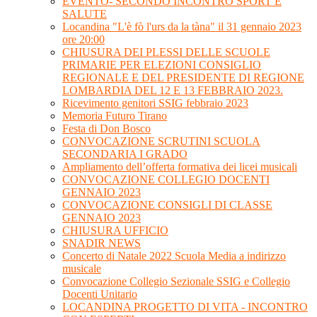
EVENTO- SECONDO INCONTRO SPORT E
SALUTE
Locandina "L'è fò l'urs da la tàna" il 31 gennaio 2023
ore 20:00
CHIUSURA DEI PLESSI DELLE SCUOLE
PRIMARIE PER ELEZIONI CONSIGLIO
REGIONALE E DEL PRESIDENTE DI REGIONE
LOMBARDIA DEL 12 E 13 FEBBRAIO 2023.
Ricevimento genitori SSIG febbraio 2023
Memoria Futuro Tirano
Festa di Don Bosco
CONVOCAZIONE SCRUTINI SCUOLA
SECONDARIA I GRADO
Ampliamento dell’offerta formativa dei licei musicali
CONVOCAZIONE COLLEGIO DOCENTI
GENNAIO 2023
CONVOCAZIONE CONSIGLI DI CLASSE
GENNAIO 2023
CHIUSURA UFFICIO
SNADIR NEWS
Concerto di Natale 2022 Scuola Media a indirizzo
musicale
Convocazione Collegio Sezionale SSIG e Collegio
Docenti Unitario
LOCANDINA PROGETTO DI VITA - INCONTRO