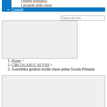
Offerta formativa
I progetti delle classi
Contatti
Campo di ricerca per le pagine del sito
Home
>
CIRCOLARI E AVVISI
>
Assemblea genitori iscritti classe prima Scuola Primaria