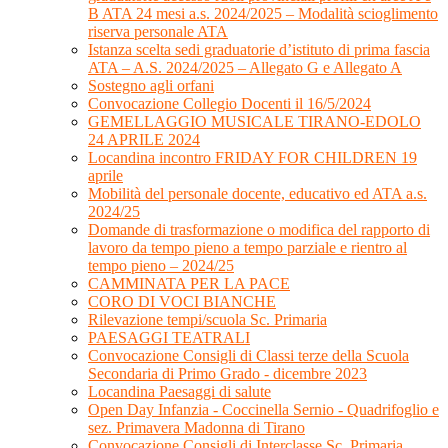
B ATA 24 mesi a.s. 2024/2025 – Modalità scioglimento
riserva personale ATA
Istanza scelta sedi graduatorie d’istituto di prima fascia
ATA – A.S. 2024/2025 – Allegato G e Allegato A
Sostegno agli orfani
Convocazione Collegio Docenti il 16/5/2024
GEMELLAGGIO MUSICALE TIRANO-EDOLO
24 APRILE 2024
Locandina incontro FRIDAY FOR CHILDREN 19
aprile
Mobilità del personale docente, educativo ed ATA a.s.
2024/25
Domande di trasformazione o modifica del rapporto di
lavoro da tempo pieno a tempo parziale e rientro al
tempo pieno – 2024/25
CAMMINATA PER LA PACE
CORO DI VOCI BIANCHE
Rilevazione tempi/scuola Sc. Primaria
PAESAGGI TEATRALI
Convocazione Consigli di Classi terze della Scuola
Secondaria di Primo Grado - dicembre 2023
Locandina Paesaggi di salute
Open Day Infanzia - Coccinella Sernio - Quadrifoglio e
sez. Primavera Madonna di Tirano
Convocazione Consigli di Interclasse Sc. Primaria