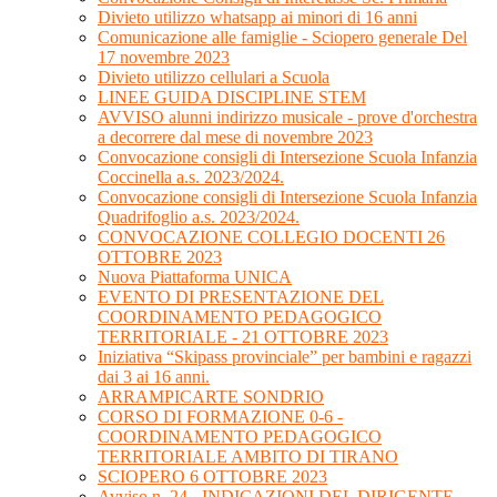
Divieto utilizzo whatsapp ai minori di 16 anni
Comunicazione alle famiglie - Sciopero generale Del
17 novembre 2023
Divieto utilizzo cellulari a Scuola
LINEE GUIDA DISCIPLINE STEM
AVVISO alunni indirizzo musicale - prove d'orchestra
a decorrere dal mese di novembre 2023
Convocazione consigli di Intersezione Scuola Infanzia
Coccinella a.s. 2023/2024.
Convocazione consigli di Intersezione Scuola Infanzia
Quadrifoglio a.s. 2023/2024.
CONVOCAZIONE COLLEGIO DOCENTI 26
OTTOBRE 2023
Nuova Piattaforma UNICA
EVENTO DI PRESENTAZIONE DEL
COORDINAMENTO PEDAGOGICO
TERRITORIALE - 21 OTTOBRE 2023
Iniziativa “Skipass provinciale” per bambini e ragazzi
dai 3 ai 16 anni.
ARRAMPICARTE SONDRIO
CORSO DI FORMAZIONE 0-6 -
COORDINAMENTO PEDAGOGICO
TERRITORIALE AMBITO DI TIRANO
SCIOPERO 6 OTTOBRE 2023
Avviso n. 24 - INDICAZIONI DEL DIRIGENTE