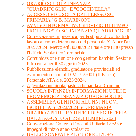
ORARIO SCUOLA INFANZIA
"QUADRIFOGLIO" E "COCCINELLA"
ACCESSO ED USCITA DAL PLESSO SC.
PRIMARIA "G.B. MARINONI"
AVVISO INFORMATIVO SERVIZIO DI TEMPO
PROLUNGATO SC. INFANZIA QUADRIFOGLIO
Convocazione in presenza per la stipula di contratti di
lavoro a tempo determinato del personale ATA per l'a.s.
2023/2024. Mercoledì 30/08/2023 dalle ore 8:30 presso
l'Ufficio Scolastico Territoriale
Comunicazione riunione con genitori bambini Sezione
Primavera per il 30 agosto 2023
Pubblicazione elenchi, graduatorie provinciali ad
esaurimento di cui al D.M. 75/2001 (II Fascia)
Personale ATA a.s. 2023/2024.
Agevolazione quota pasto - domanda al Comune
SCUOLA INFANZIA INFORMAZIONI UTILI E
PROMEMORIA INFANZIA QUADRIFOGLIO
ASSEMBLEA GENITORI ALUNNI NUOVI
ISCRITTI A.S. 2023/2024 SC. PRIMARIA
ORARIO APERTURA UFFICI DI SEGRETERIA
DAL 28 AGOSTO AL 2 SETTEMBRE 2023
Convocazione Collegio Docenti Unitario 1/9/23 e
impegni di inizio anno scolastico
DALLO SCAFFALE AL CUORE - L'USO