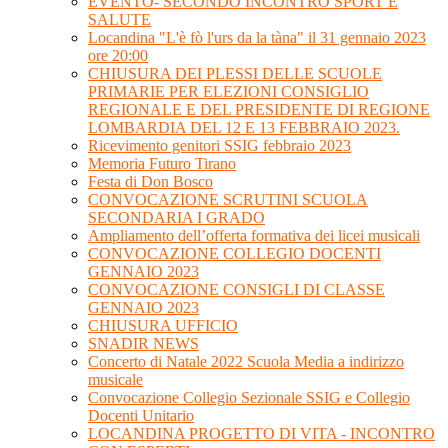
EVENTO- SECONDO INCONTRO SPORT E
SALUTE
Locandina "L'è fò l'urs da la tàna" il 31 gennaio 2023
ore 20:00
CHIUSURA DEI PLESSI DELLE SCUOLE
PRIMARIE PER ELEZIONI CONSIGLIO
REGIONALE E DEL PRESIDENTE DI REGIONE
LOMBARDIA DEL 12 E 13 FEBBRAIO 2023.
Ricevimento genitori SSIG febbraio 2023
Memoria Futuro Tirano
Festa di Don Bosco
CONVOCAZIONE SCRUTINI SCUOLA
SECONDARIA I GRADO
Ampliamento dell’offerta formativa dei licei musicali
CONVOCAZIONE COLLEGIO DOCENTI
GENNAIO 2023
CONVOCAZIONE CONSIGLI DI CLASSE
GENNAIO 2023
CHIUSURA UFFICIO
SNADIR NEWS
Concerto di Natale 2022 Scuola Media a indirizzo
musicale
Convocazione Collegio Sezionale SSIG e Collegio
Docenti Unitario
LOCANDINA PROGETTO DI VITA - INCONTRO