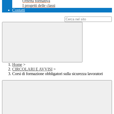
Offerta formativa
I progetti delle classi
Contatti
Campo di ricerca per le pagine del sito
Home
>
CIRCOLARI E AVVISI
>
Corsi di formazione obbligatori sulla sicurezza lavoratori