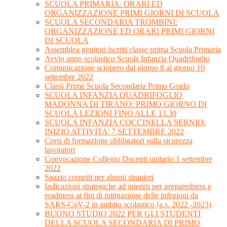
SCUOLA PRIMARIA: ORARI ED
ORGANIZZAZIONE PRIMI GIORNI DI SCUOLA
SCUOLA SECONDARIA TROMBINI:
ORGANIZZAZIONE ED ORARI PRIMI GIORNI
DI SCUOLA
Assemblea genitori iscritti classe prima Scuola Primaria
Avvio anno scolastico Scuola Infanzia Quadrifoglio
Comunicazione sciopero dal giorno 8 al giorno 10
settembre 2022
Classi Prime Scuola Secondaria Primo Grado
SCUOLA INFANZIA QUADRIFOGLIO
MADONNA DI TIRANO: PRIMO GIORNO DI
SCUOLA LEZIONI FINO ALLE 13.30
SCUOLA INFANZIA COCCINELLA SERNIO:
INIZIO ATTIVITA' 7 SETTEMBRE 2022
Corsi di formazione obbligatori sulla sicurezza
lavoratori
Convocazione Collegio Docenti unitario 1 settembre
2022
Spazio compiti per alunni stranieri
Indicazioni strategiche ad interim per preparedness e
readiness ai fini di mitigazione delle infezioni da
SARS-CoV-2 in ambito scolastico (a.s. 2022 -2023)
BUONO STUDIO 2022 PER GLI STUDENTI
DELLA SCUOLA SECONDARIA DI PRIMO