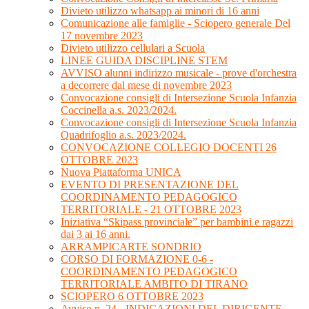
Divieto utilizzo whatsapp ai minori di 16 anni
Comunicazione alle famiglie - Sciopero generale Del
17 novembre 2023
Divieto utilizzo cellulari a Scuola
LINEE GUIDA DISCIPLINE STEM
AVVISO alunni indirizzo musicale - prove d'orchestra
a decorrere dal mese di novembre 2023
Convocazione consigli di Intersezione Scuola Infanzia
Coccinella a.s. 2023/2024.
Convocazione consigli di Intersezione Scuola Infanzia
Quadrifoglio a.s. 2023/2024.
CONVOCAZIONE COLLEGIO DOCENTI 26
OTTOBRE 2023
Nuova Piattaforma UNICA
EVENTO DI PRESENTAZIONE DEL
COORDINAMENTO PEDAGOGICO
TERRITORIALE - 21 OTTOBRE 2023
Iniziativa “Skipass provinciale” per bambini e ragazzi
dai 3 ai 16 anni.
ARRAMPICARTE SONDRIO
CORSO DI FORMAZIONE 0-6 -
COORDINAMENTO PEDAGOGICO
TERRITORIALE AMBITO DI TIRANO
SCIOPERO 6 OTTOBRE 2023
Avviso n. 24 - INDICAZIONI DEL DIRIGENTE