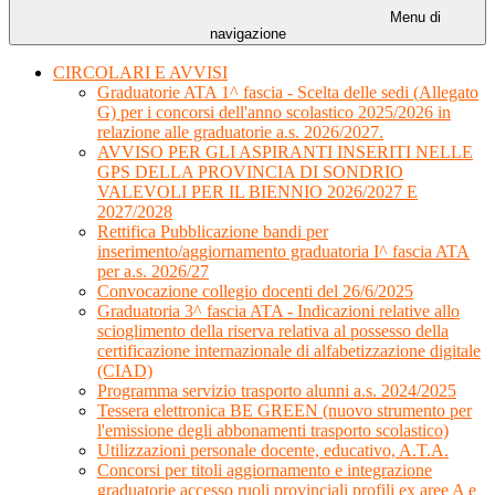
Menu di
navigazione
CIRCOLARI E AVVISI
Graduatorie ATA 1^ fascia - Scelta delle sedi (Allegato
G) per i concorsi dell'anno scolastico 2025/2026 in
relazione alle graduatorie a.s. 2026/2027.
AVVISO PER GLI ASPIRANTI INSERITI NELLE
GPS DELLA PROVINCIA DI SONDRIO
VALEVOLI PER IL BIENNIO 2026/2027 E
2027/2028
Rettifica Pubblicazione bandi per
inserimento/aggiornamento graduatoria I^ fascia ATA
per a.s. 2026/27
Convocazione collegio docenti del 26/6/2025
Graduatoria 3^ fascia ATA - Indicazioni relative allo
scioglimento della riserva relativa al possesso della
certificazione internazionale di alfabetizzazione digitale
(CIAD)
Programma servizio trasporto alunni a.s. 2024/2025
Tessera elettronica BE GREEN (nuovo strumento per
l'emissione degli abbonamenti trasporto scolastico)
Utilizzazioni personale docente, educativo, A.T.A.
Concorsi per titoli aggiornamento e integrazione
graduatorie accesso ruoli provinciali profili ex aree A e