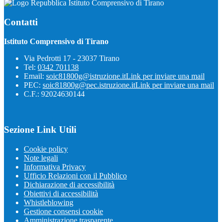
Istituto Comprensivo di Tirano
Contatti
Istituto Comprensivo di Tirano
Via Pedrotti 17 - 23037 Tirano
Tel:
0342 701138
Email:
soic81800g@istruzione.it
Link per inviare una mail
PEC:
soic81800g@pec.istruzione.it
Link per inviare una mail
C.F.: 92024630144
Sezione Link Utili
Cookie policy
Note legali
Informativa Privacy
Ufficio Relazioni con il Pubblico
Dichiarazione di accessibilità
Obiettivi di accessibilità
Whistleblowing
Gestione consensi cookie
Amministrazione trasparente