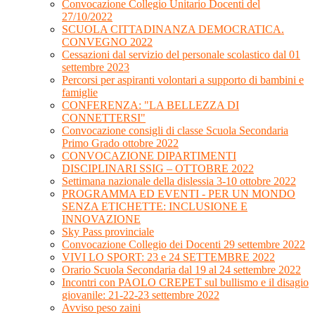
Convocazione Collegio Unitario Docenti del
27/10/2022
SCUOLA CITTADINANZA DEMOCRATICA.
CONVEGNO 2022
Cessazioni dal servizio del personale scolastico dal 01
settembre 2023
Percorsi per aspiranti volontari a supporto di bambini e
famiglie
CONFERENZA: "LA BELLEZZA DI
CONNETTERSI"
Convocazione consigli di classe Scuola Secondaria
Primo Grado ottobre 2022
CONVOCAZIONE DIPARTIMENTI
DISCIPLINARI SSIG – OTTOBRE 2022
Settimana nazionale della dislessia 3-10 ottobre 2022
PROGRAMMA ED EVENTI - PER UN MONDO
SENZA ETICHETTE: INCLUSIONE E
INNOVAZIONE
Sky Pass provinciale
Convocazione Collegio dei Docenti 29 settembre 2022
VIVI LO SPORT: 23 e 24 SETTEMBRE 2022
Orario Scuola Secondaria dal 19 al 24 settembre 2022
Incontri con PAOLO CREPET sul bullismo e il disagio
giovanile: 21-22-23 settembre 2022
Avviso peso zaini