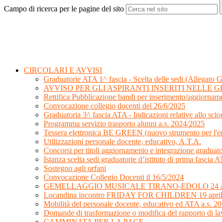
Campo di ricerca per le pagine del sito
CIRCOLARI E AVVISI
Graduatorie ATA 1^ fascia - Scelta delle sedi (Allegato G
AVVISO PER GLI ASPIRANTI INSERITI NELLE GP
Rettifica Pubblicazione bandi per inserimento/aggiorname
Convocazione collegio docenti del 26/6/2025
Graduatoria 3^ fascia ATA - Indicazioni relative allo sciog
Programma servizio trasporto alunni a.s. 2024/2025
Tessera elettronica BE GREEN (nuovo strumento per l'emi
Utilizzazioni personale docente, educativo, A.T.A.
Concorsi per titoli aggiornamento e integrazione graduat
Istanza scelta sedi graduatorie d’istituto di prima fasci
Sostegno agli orfani
Convocazione Collegio Docenti il 16/5/2024
GEMELLAGGIO MUSICALE TIRANO-EDOLO 24 A
Locandina incontro FRIDAY FOR CHILDREN 19 apri
Mobilità del personale docente, educativo ed ATA a.s. 2
Domande di trasformazione o modifica del rapporto di la
CAMMINATA PER LA PACE