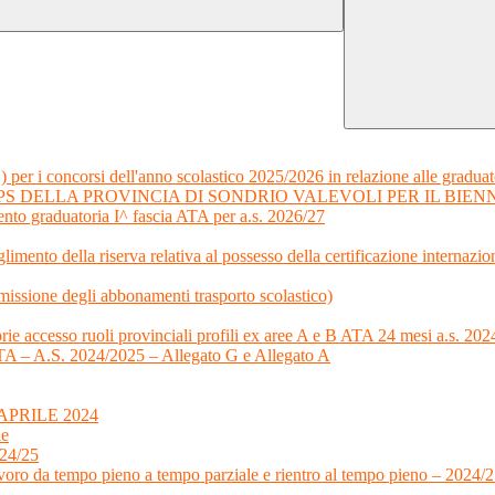
) per i concorsi dell'anno scolastico 2025/2026 in relazione alle graduat
S DELLA PROVINCIA DI SONDRIO VALEVOLI PER IL BIENNIO
nto graduatoria I^ fascia ATA per a.s. 2026/27
limento della riserva relativa al possesso della certificazione internazi
ssione degli abbonamenti trasporto scolastico)
orie accesso ruoli provinciali profili ex aree A e B ATA 24 mesi a.s. 2
a ATA – A.S. 2024/2025 – Allegato G e Allegato A
PRILE 2024
le
024/25
voro da tempo pieno a tempo parziale e rientro al tempo pieno – 2024/