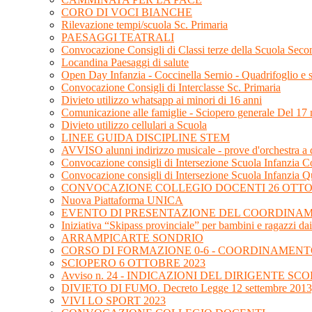
CORO DI VOCI BIANCHE
Rilevazione tempi/scuola Sc. Primaria
PAESAGGI TEATRALI
Convocazione Consigli di Classi terze della Scuola Sec
Locandina Paesaggi di salute
Open Day Infanzia - Coccinella Sernio - Quadrifoglio e
Convocazione Consigli di Interclasse Sc. Primaria
Divieto utilizzo whatsapp ai minori di 16 anni
Comunicazione alle famiglie - Sciopero generale Del 1
Divieto utilizzo cellulari a Scuola
LINEE GUIDA DISCIPLINE STEM
AVVISO alunni indirizzo musicale - prove d'orchestra a
Convocazione consigli di Intersezione Scuola Infanzia Co
Convocazione consigli di Intersezione Scuola Infanzia Q
CONVOCAZIONE COLLEGIO DOCENTI 26 OTTO
Nuova Piattaforma UNICA
EVENTO DI PRESENTAZIONE DEL COORDINAME
Iniziativa “Skipass provinciale” per bambini e ragazzi dai
ARRAMPICARTE SONDRIO
CORSO DI FORMAZIONE 0-6 - COORDINAMENT
SCIOPERO 6 OTTOBRE 2023
Avviso n. 24 - INDICAZIONI DEL DIRIGENTE 
DIVIETO DI FUMO. Decreto Legge 12 settembre 2013,
VIVI LO SPORT 2023