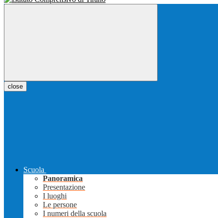
close
Scuola
Panoramica
Presentazione
I luoghi
Le persone
I numeri della scuola