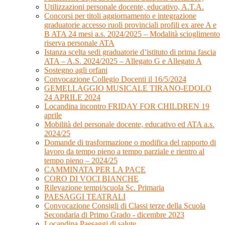
Utilizzazioni personale docente, educativo, A.T.A.
Concorsi per titoli aggiornamento e integrazione
graduatorie accesso ruoli provinciali profili ex aree A e
B ATA 24 mesi a.s. 2024/2025 – Modalità scioglimento
riserva personale ATA
Istanza scelta sedi graduatorie d’istituto di prima fascia
ATA – A.S. 2024/2025 – Allegato G e Allegato A
Sostegno agli orfani
Convocazione Collegio Docenti il 16/5/2024
GEMELLAGGIO MUSICALE TIRANO-EDOLO
24 APRILE 2024
Locandina incontro FRIDAY FOR CHILDREN 19
aprile
Mobilità del personale docente, educativo ed ATA a.s.
2024/25
Domande di trasformazione o modifica del rapporto di
lavoro da tempo pieno a tempo parziale e rientro al
tempo pieno – 2024/25
CAMMINATA PER LA PACE
CORO DI VOCI BIANCHE
Rilevazione tempi/scuola Sc. Primaria
PAESAGGI TEATRALI
Convocazione Consigli di Classi terze della Scuola
Secondaria di Primo Grado - dicembre 2023
Locandina Paesaggi di salute