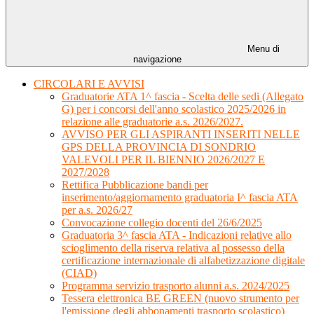
Menu di
navigazione
CIRCOLARI E AVVISI
Graduatorie ATA 1^ fascia - Scelta delle sedi (Allegato
G) per i concorsi dell'anno scolastico 2025/2026 in
relazione alle graduatorie a.s. 2026/2027.
AVVISO PER GLI ASPIRANTI INSERITI NELLE
GPS DELLA PROVINCIA DI SONDRIO
VALEVOLI PER IL BIENNIO 2026/2027 E
2027/2028
Rettifica Pubblicazione bandi per
inserimento/aggiornamento graduatoria I^ fascia ATA
per a.s. 2026/27
Convocazione collegio docenti del 26/6/2025
Graduatoria 3^ fascia ATA - Indicazioni relative allo
scioglimento della riserva relativa al possesso della
certificazione internazionale di alfabetizzazione digitale
(CIAD)
Programma servizio trasporto alunni a.s. 2024/2025
Tessera elettronica BE GREEN (nuovo strumento per
l'emissione degli abbonamenti trasporto scolastico)