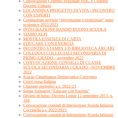
Convocazione Collegio Sezionale SSIG e Collegio
Docenti Unitario
LOCANDINA PROGETTO DI VITA - INCONTRO
CON ESPERTI
Costituzione servizio “prevenzione e protezione” anno
scolastico 2022/2023
INTEGRAZIONE BANDO BUONO SCUOLA
SIAMO ALPI
MOSTRA ESSENZA DI CARTA
EDUCARE CON ENERGIA
INCONTRO STAMPA 3 D BIBLIOTECA ARCARI
COLLOQUI COLLEGIALI SECONDARIA DI
PRIMO GRADO – novembre 2022
CONVOCAZIONE CONSIGLI DI CLASSE
SCUOLA SECONDARIA I GRADO –NOVEMBRE
2022
Scuola Cittadinanza Democratica Convegno
Croce rossa Italiana
Chiusure prefestivi a.s. 2022-23
Serate formative "Educare con Energia"
Divieto di fumo. Decreto Legge 12 settembre 2013, n.
104
Convocazione consigli di Intersezione Scuola Infanzia
Coccinella a.s. 2022/2023.
Convocazione consigli di Intersezione Scuola Infanzia