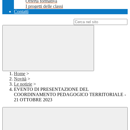
Offerta formativa
I progetti delle classi
Contatti
Campo di ricerca per le pagine del sito
Home
>
Novità
>
Le notizie
>
EVENTO DI PRESENTAZIONE DEL
COORDINAMENTO PEDAGOGICO TERRITORIALE -
21 OTTOBRE 2023