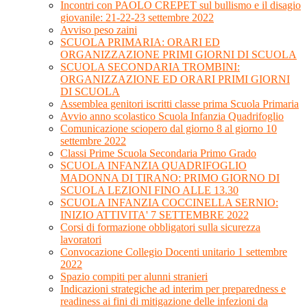
Incontri con PAOLO CREPET sul bullismo e il disagio
giovanile: 21-22-23 settembre 2022
Avviso peso zaini
SCUOLA PRIMARIA: ORARI ED
ORGANIZZAZIONE PRIMI GIORNI DI SCUOLA
SCUOLA SECONDARIA TROMBINI:
ORGANIZZAZIONE ED ORARI PRIMI GIORNI
DI SCUOLA
Assemblea genitori iscritti classe prima Scuola Primaria
Avvio anno scolastico Scuola Infanzia Quadrifoglio
Comunicazione sciopero dal giorno 8 al giorno 10
settembre 2022
Classi Prime Scuola Secondaria Primo Grado
SCUOLA INFANZIA QUADRIFOGLIO
MADONNA DI TIRANO: PRIMO GIORNO DI
SCUOLA LEZIONI FINO ALLE 13.30
SCUOLA INFANZIA COCCINELLA SERNIO:
INIZIO ATTIVITA' 7 SETTEMBRE 2022
Corsi di formazione obbligatori sulla sicurezza
lavoratori
Convocazione Collegio Docenti unitario 1 settembre
2022
Spazio compiti per alunni stranieri
Indicazioni strategiche ad interim per preparedness e
readiness ai fini di mitigazione delle infezioni da