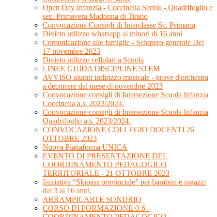
Open Day Infanzia - Coccinella Sernio - Quadrifoglio e
sez. Primavera Madonna di Tirano
Convocazione Consigli di Interclasse Sc. Primaria
Divieto utilizzo whatsapp ai minori di 16 anni
Comunicazione alle famiglie - Sciopero generale Del
17 novembre 2023
Divieto utilizzo cellulari a Scuola
LINEE GUIDA DISCIPLINE STEM
AVVISO alunni indirizzo musicale - prove d'orchestra
a decorrere dal mese di novembre 2023
Convocazione consigli di Intersezione Scuola Infanzia
Coccinella a.s. 2023/2024.
Convocazione consigli di Intersezione Scuola Infanzia
Quadrifoglio a.s. 2023/2024.
CONVOCAZIONE COLLEGIO DOCENTI 26
OTTOBRE 2023
Nuova Piattaforma UNICA
EVENTO DI PRESENTAZIONE DEL
COORDINAMENTO PEDAGOGICO
TERRITORIALE - 21 OTTOBRE 2023
Iniziativa “Skipass provinciale” per bambini e ragazzi
dai 3 ai 16 anni.
ARRAMPICARTE SONDRIO
CORSO DI FORMAZIONE 0-6 -
COORDINAMENTO PEDAGOGICO