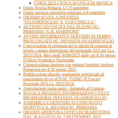
CORSI 2023 CIVICA SCUOLA DI MUSICA
Orario Scuola Primaria 12,13 settembre
Orario apertura segreteria settimana 4-8 settembre
ORARIO SCUOLA INFANZIA
"QUADRIFOGLIO" E "COCCINELLA"
ACCESSO ED USCITA DAL PLESSO SC.
PRIMARIA "G.B. MARINONI"
AVVISO INFORMATIVO SERVIZIO DI TEMPO
PROLUNGATO SC. INFANZIA QUADRIFOGLIO
Convocazione in presenza per la stipula di contratti di
lavoro a tempo determinato del personale ATA per l'a.s.
2023/2024. Mercoledì 30/08/2023 dalle ore 8:30 presso
l'Ufficio Scolastico Territoriale
Comunicazione riunione con genitori bambini Sezione
Primavera per il 30 agosto 2023
Pubblicazione elenchi, graduatorie provinciali ad
esaurimento di cui al D.M. 75/2001 (II Fascia)
Personale ATA a.s. 2023/2024.
Agevolazione quota pasto - domanda al Comune
SCUOLA INFANZIA INFORMAZIONI UTILI E
PROMEMORIA INFANZIA QUADRIFOGLIO
ASSEMBLEA GENITORI ALUNNI NUOVI
ISCRITTI A.S. 2023/2024 SC. PRIMARIA
ORARIO APERTURA UFFICI DI SEGRETERIA
DAL 28 AGOSTO AL 2 SETTEMBRE 2023