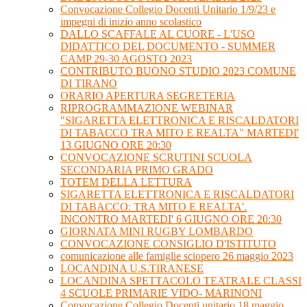
Convocazione Collegio Docenti Unitario 1/9/23 e
impegni di inizio anno scolastico
DALLO SCAFFALE AL CUORE - L'USO
DIDATTICO DEL DOCUMENTO - SUMMER
CAMP 29-30 AGOSTO 2023
CONTRIBUTO BUONO STUDIO 2023 COMUNE
DI TIRANO
ORARIO APERTURA SEGRETERIA
RIPROGRAMMAZIONE WEBINAR
"SIGARETTA ELETTRONICA E RISCALDATORI
DI TABACCO TRA MITO E REALTA" MARTEDI'
13 GIUGNO ORE 20:30
CONVOCAZIONE SCRUTINI SCUOLA
SECONDARIA PRIMO GRADO
TOTEM DELLA LETTURA
SIGARETTA ELETTRONICA E RISCALDATORI
DI TABACCO: TRA MITO E REALTA'.
INCONTRO MARTEDI' 6 GIUGNO ORE 20:30
GIORNATA MINI RUGBY LOMBARDO
CONVOCAZIONE CONSIGLIO D'ISTITUTO
comunicazione alle famiglie sciopero 26 maggio 2023
LOCANDINA U.S.TIRANESE
LOCANDINA SPETTACOLO TEATRALE CLASSI
4 SCUOLE PRIMARIE VIDO- MARINONI
Convocazione Collegio Docenti unitario 18 maggio