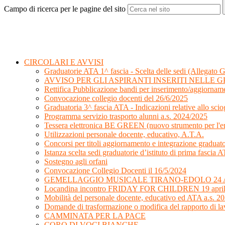
Campo di ricerca per le pagine del sito
CIRCOLARI E AVVISI
Graduatorie ATA 1^ fascia - Scelta delle sedi (Allegato G
AVVISO PER GLI ASPIRANTI INSERITI NELLE GP
Rettifica Pubblicazione bandi per inserimento/aggiorname
Convocazione collegio docenti del 26/6/2025
Graduatoria 3^ fascia ATA - Indicazioni relative allo sciog
Programma servizio trasporto alunni a.s. 2024/2025
Tessera elettronica BE GREEN (nuovo strumento per l'emi
Utilizzazioni personale docente, educativo, A.T.A.
Concorsi per titoli aggiornamento e integrazione graduat
Istanza scelta sedi graduatorie d’istituto di prima fasci
Sostegno agli orfani
Convocazione Collegio Docenti il 16/5/2024
GEMELLAGGIO MUSICALE TIRANO-EDOLO 24 A
Locandina incontro FRIDAY FOR CHILDREN 19 apri
Mobilità del personale docente, educativo ed ATA a.s. 2
Domande di trasformazione o modifica del rapporto di la
CAMMINATA PER LA PACE
CORO DI VOCI BIANCHE