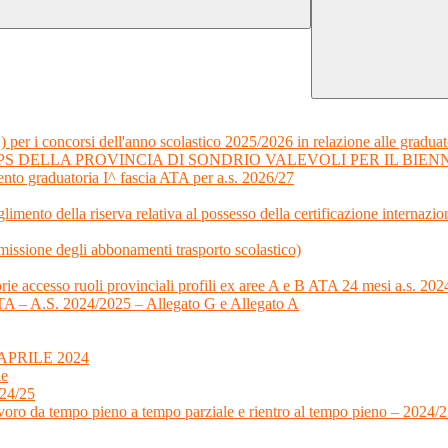
) per i concorsi dell'anno scolastico 2025/2026 in relazione alle graduat
S DELLA PROVINCIA DI SONDRIO VALEVOLI PER IL BIENNIO
nto graduatoria I^ fascia ATA per a.s. 2026/27
limento della riserva relativa al possesso della certificazione internazi
ssione degli abbonamenti trasporto scolastico)
orie accesso ruoli provinciali profili ex aree A e B ATA 24 mesi a.s. 2
a ATA – A.S. 2024/2025 – Allegato G e Allegato A
PRILE 2024
le
024/25
voro da tempo pieno a tempo parziale e rientro al tempo pieno – 2024/