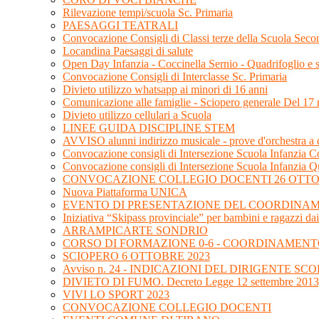
Rilevazione tempi/scuola Sc. Primaria
PAESAGGI TEATRALI
Convocazione Consigli di Classi terze della Scuola Sec
Locandina Paesaggi di salute
Open Day Infanzia - Coccinella Sernio - Quadrifoglio e
Convocazione Consigli di Interclasse Sc. Primaria
Divieto utilizzo whatsapp ai minori di 16 anni
Comunicazione alle famiglie - Sciopero generale Del 1
Divieto utilizzo cellulari a Scuola
LINEE GUIDA DISCIPLINE STEM
AVVISO alunni indirizzo musicale - prove d'orchestra a
Convocazione consigli di Intersezione Scuola Infanzia Co
Convocazione consigli di Intersezione Scuola Infanzia Q
CONVOCAZIONE COLLEGIO DOCENTI 26 OTTO
Nuova Piattaforma UNICA
EVENTO DI PRESENTAZIONE DEL COORDINAME
Iniziativa “Skipass provinciale” per bambini e ragazzi dai
ARRAMPICARTE SONDRIO
CORSO DI FORMAZIONE 0-6 - COORDINAMENT
SCIOPERO 6 OTTOBRE 2023
Avviso n. 24 - INDICAZIONI DEL DIRIGENTE 
DIVIETO DI FUMO. Decreto Legge 12 settembre 2013,
VIVI LO SPORT 2023
CONVOCAZIONE COLLEGIO DOCENTI